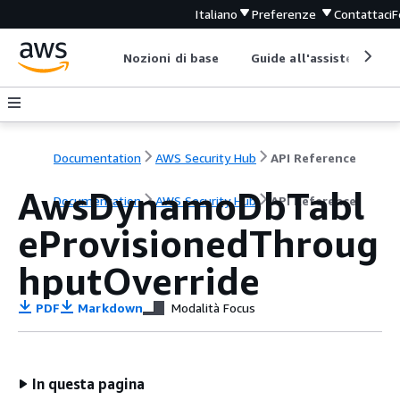
Italiano
Preferenze
Contattaci
F
Nozioni di base
Guide all'assistenza
Documentation
AWS Security Hub
API Reference
AwsDynamoDbTabl
Documentation
AWS Security Hub
API Reference
eProvisionedThroug
hputOverride
PDF
Markdown
Modalità Focus
In questa pagina