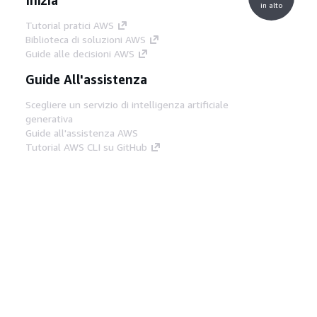
in alto
Tutorial pratici AWS
Biblioteca di soluzioni AWS
Guide alle decisioni AWS
Guide All'assistenza
Scegliere un servizio di intelligenza artificiale
generativa
Guide all'assistenza AWS
Tutorial AWS CLI su GitHub
Strumenti Di Sviluppo
Libreria di esempi di codice AWS
AWS CLI
Centro builder AWS
Blog AWS sugli strumenti per sviluppatori
Link Utili
Scarica il server MCP di AWS Docs
Accedi alla Console AWS