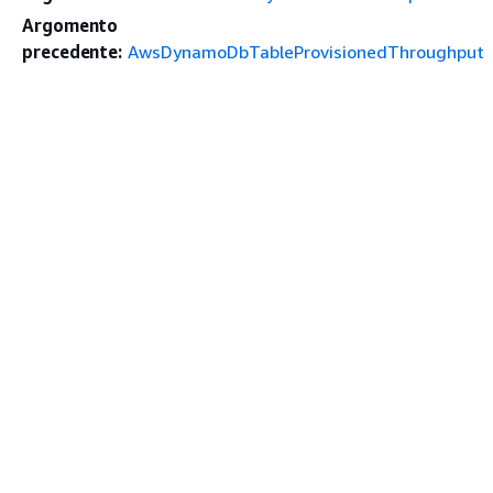
Argomento
precedente:
AwsDynamoDbTableProvisionedThroughput