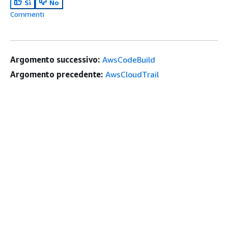
Sì
No
Commenti
Argomento successivo:
AwsCodeBuild
Argomento precedente:
AwsCloudTrail