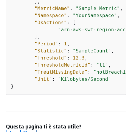
	],

"MetricName"
: 
"Sample Metric"
,

"Namespace"
: 
"YourNamespace"
,

"OkActions"
: [

"arn:aws:swf:region:accou
	],

"Period"
: 
1
,

"Statistic"
: 
"SampleCount"
,

"Threshold"
: 
12.3
,

"ThresholdMetricId"
: 
"t1"
,

"TreatMissingData"
: 
"notBreaching
"Unit"
: 
"Kilobytes/Second"
}
Questa pagina ti è stata utile?