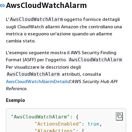
AwsCloudWatchAlarm
L'
oggetto fornisce dettagli
AwsCloudWatchAlarm
sugli CloudWatch allarmi Amazon che controllano una
metrica o eseguono un'azione quando un allarme
cambia stato.
L'esempio seguente mostra il AWS Security Finding
Format (ASFF) per l'oggetto.
AwsCloudWatchAlarm
Per visualizzare le descrizioni degli
attributi, consulta
AwsCloudWatchAlarm
AwsCloudWatchAlarmDetails
l'
AWS Security Hub API
Reference.
Esempio
"AwsCloudWatchAlarm"
: 
{
"ActionsEnabled"
: 
true
,

"AlarmActions"
: [
