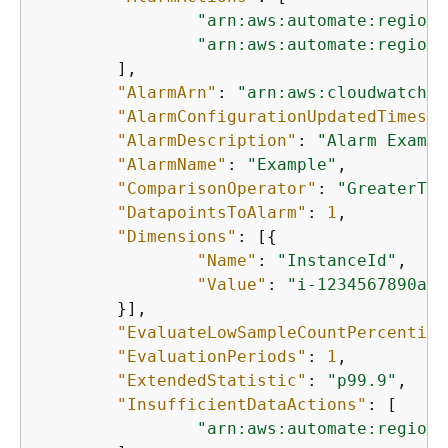
"arn:aws:automate:region:
"arn:aws:automate:region:
	],

"AlarmArn"
: 
"arn:aws:cloudwatch:u
"AlarmConfigurationUpdatedTimesta
"AlarmDescription"
: 
"Alarm Exampl
"AlarmName"
: 
"Example"
,

"ComparisonOperator"
: 
"GreaterTha
"DatapointsToAlarm"
: 
1
,

"Dimensions"
: [
{
"Name"
: 
"InstanceId"
,

"Value"
: 
"i-1234567890abc
	}],

"EvaluateLowSampleCountPercentile
"EvaluationPeriods"
: 
1
,

"ExtendedStatistic"
: 
"p99.9"
,

"InsufficientDataActions"
: [

"arn:aws:automate:region: