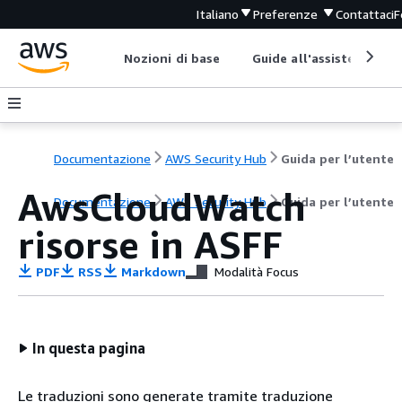
Italiano
Preferenze
Contattaci
F
Nozioni di base
Guide all'assistenza
Documentazione
AWS Security Hub
Guida per l’utente
AwsCloudWatch
Documentazione
AWS Security Hub
Guida per l’utente
risorse in ASFF
PDF
RSS
Markdown
Modalità Focus
In questa pagina
Le traduzioni sono generate tramite traduzione