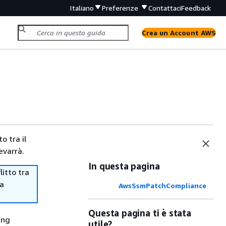
Italiano
Preferenze
Contattaci
Feedback
Crea un Account AWS
o tra il
evarrà.
In questa pagina
itto tra
ma
AwsSsmPatchCompliance
Questa pagina ti è stata
ing
utile?