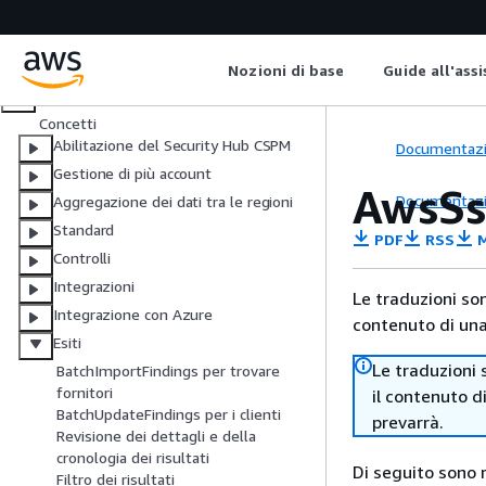
Cosa sono Security Hub e Security Hub
CSPM?
AWS Security Hub
Nozioni di base
Guide all'ass
AWS Security Hub CSPM
Concetti
Abilitazione del Security Hub CSPM
Documentaz
Gestione di più account
AwsSs
Documentaz
Aggregazione dei dati tra le regioni
Standard
PDF
RSS
M
Controlli
Integrazioni
Le traduzioni so
Integrazione con Azure
contenuto di una 
Esiti
Le traduzioni 
BatchImportFindings per trovare
fornitori
il contenuto d
BatchUpdateFindings per i clienti
prevarrà.
Revisione dei dettagli e della
cronologia dei risultati
Di seguito sono r
Filtro dei risultati