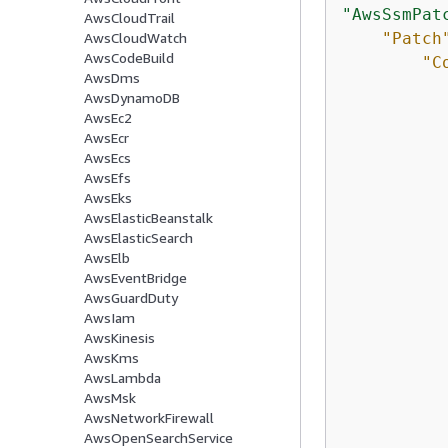
"AwsSsmPat
AwsCloudTrail
"Patch
AwsCloudWatch
AwsCodeBuild
"C
AwsDms
AwsDynamoDB
AwsEc2
AwsEcr
AwsEcs
AwsEfs
AwsEks
AwsElasticBeanstalk
AwsElasticSearch
AwsElb
AwsEventBridge
AwsGuardDuty
AwsIam
AwsKinesis
AwsKms
AwsLambda
AwsMsk
AwsNetworkFirewall
AwsOpenSearchService