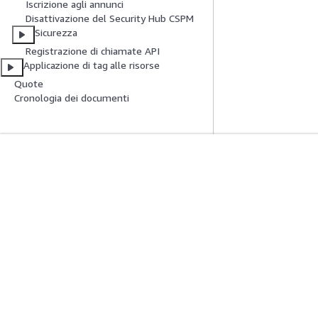
Iscrizione agli annunci
Disattivazione del Security Hub CSPM
Sicurezza
Registrazione di chiamate API
Applicazione di tag alle risorse
Quote
Cronologia dei documenti
Inizia
Guide All'ass
Tutorial pratici AWS
Scegliere un serviz
Biblioteca di soluzioni AWS
generativa
Guide alle decisioni AWS
Guide all'assiste
Tutorial AWS CLI 
Privacy
Condizioni del sito
Preferenze cookie
© 2026, Amazon W