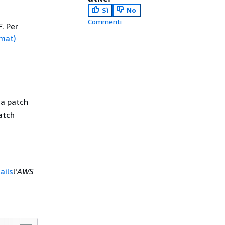
Sì
No
Commenti
. Per
rmat)
na patch
patch
ails
l'
AWS