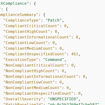
chCompliance"
: 
{
"
: 
{
omplianceSummary"
: 
{
"ComplianceType"
: 
"Patch"
,

"CompliantCriticalCount"
: 
0
,

"CompliantHighCount"
: 
0
,

"CompliantInformationalCount"
: 
0
,

"CompliantLowCount"
: 
0
,

"CompliantMediumCount"
: 
0
,

"CompliantUnspecifiedCount"
: 
461
,

"ExecutionType"
: 
"Command"
,

"NonCompliantCriticalCount"
: 
0
,

"NonCompliantHighCount"
: 
0
,

"NonCompliantInformationalCount"
: 
0
,

"NonCompliantLowCount"
: 
0
,

"NonCompliantMediumCount"
: 
0
,

"NonCompliantUnspecifiedCount"
: 
0
,

"OverallSeverity"
: 
"UNSPECIFIED"
,

"PatchBaselineId"
: 
"pb-0c5b2769ef7cbe587"
,
