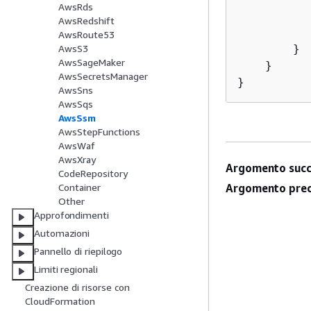
AwsRds
AwsRedshift
AwsRoute53
        }

AwsS3
AwsSageMaker
    }

AwsSecretsManager
}
AwsSns
AwsSqs
AwsSsm
AwsStepFunctions
AwsWaf
AwsXray
Argomento succ
CodeRepository
Argomento prec
Container
Other
Approfondimenti
Automazioni
Pannello di riepilogo
Limiti regionali
Creazione di risorse con
CloudFormation