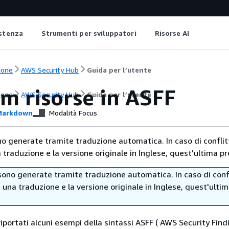
istenza
Strumenti per sviluppatori
Risorse AI
ione
AWS Security Hub
Guida per l’utente
m risorse in ASFF
ione
AWS Security Hub
Guida per l’utente
arkdown
Modalità Focus
no generate tramite traduzione automatica. In caso di conflitt
traduzione e la versione originale in Inglese, quest'ultima pr
sono generate tramite traduzione automatica. In caso di confl
i una traduzione e la versione originale in Inglese, quest'ulti
iportati alcuni esempi della sintassi ASFF ( AWS Security Find