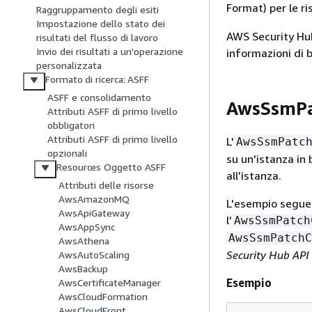
Format) per le ri
Raggruppamento degli esiti
Impostazione dello stato dei
AWS Security Hub 
risultati del flusso di lavoro
Invio dei risultati a un'operazione
informazioni di 
personalizzata
Formato di ricerca: ASFF
ASFF e consolidamento
AwsSsmPa
Attributi ASFF di primo livello
obbligatori
Attributi ASFF di primo livello
L'
AwsSsmPatc
opzionali
su un'istanza in 
Resources Oggetto ASFF
all'istanza.
Attributi delle risorse
AwsAmazonMQ
L'esempio seguen
AwsApiGateway
l'
AwsSsmPatch
AwsAppSync
AwsSsmPatchC
AwsAthena
Security Hub API
AwsAutoScaling
AwsBackup
Esempio
AwsCertificateManager
AwsCloudFormation
AwsCloudFront