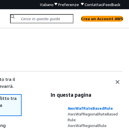
Italiano
Preferenze
Contattaci
Feedback
Crea un Account AWS
o tra il
evarrà.
In questa pagina
itto tra
ma
AwsWafRateBasedRule
AwsWafRegionalRateBased
Rule
ing
AwsWafRegionalRule