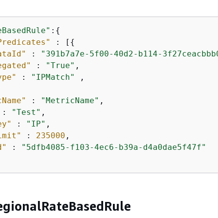
eBasedRule"
:
{
Predicates"
 : [
{
ataId"
 : 
"391b7a7e-5f00-40d2-b114-3f27ceacbbb
egated"
 : 
"True"
,

ype"
 : 
"IPMatch"
 ,

cName"
 : 
"MetricName"
,

 : 
"Test"
,

ey"
 : 
"IP"
,

imit"
 : 
235000
,

d"
 : 
"5dfb4085-f103-4ec6-b39a-d4a0dae5f47f"
gionalRateBasedRule