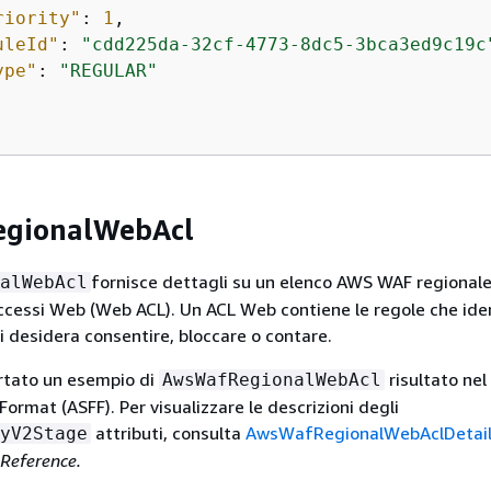
riority"
: 
1
,

uleId"
: 
"cdd225da-32cf-4773-8dc5-3bca3ed9c19c
ype"
: 
"REGULAR"
gionalWebAcl
fornisce dettagli su un elenco AWS WAF regionale
alWebAcl
accessi Web (Web ACL). Un ACL Web contiene le regole che ide
si desidera consentire, bloccare o contare.
ortato un esempio di
risultato ne
AwsWafRegionalWebAcl
Format (ASFF). Per visualizzare le descrizioni degli
attributi, consulta
AwsWafRegionalWebAclDetai
yV2Stage
 Reference.