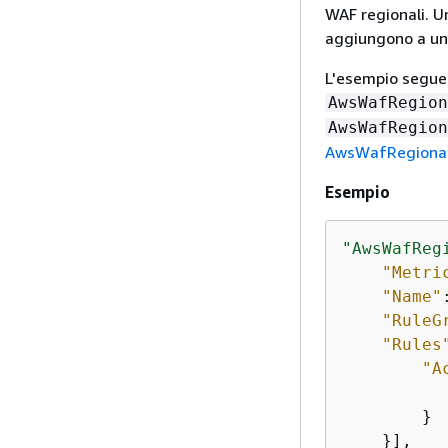
WAF regionali. Un
aggiungono a un 
L'esempio seguen
AwsWafRegion
AwsWafRegion
AwsWafRegional
Esempio
"AwsWafReg
"Metri
"Name"
"RuleG
"Rules
"A
        }

    }],
