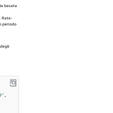
la basata
. Rate-
o periodo
 degli
0"
,
