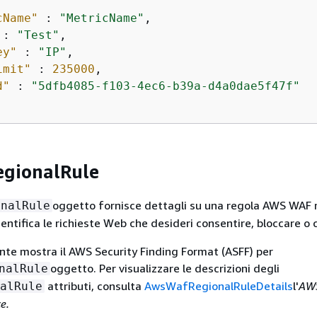
cName"
 : 
"MetricName"
,

 : 
"Test"
,

ey"
 : 
"IP"
,

imit"
 : 
235000
,

d"
 : 
"5dfb4085-f103-4ec6-b39a-d4a0dae5f47f"
gionalRule
oggetto fornisce dettagli su una regola AWS WAF 
onalRule
entifica le richieste Web che desideri consentire, bloccare o 
te mostra il AWS Security Finding Format (ASFF) per
oggetto. Per visualizzare le descrizioni degli
nalRule
attributi, consulta
AwsWafRegionalRuleDetails
l'
AWS
alRule
e.