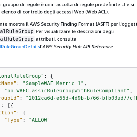
 gruppo di regole è una raccolta di regole predefinite che si
elenco di controllo degli accessi Web (Web ACL).
te mostra il AWS Security Finding Format (ASFF) per l'oggett
Per visualizzare le descrizioni degli
alRuleGroup
attributi, consulta
alRuleGroup
RuleGroupDetails
l'
AWS Security Hub API Reference.
ionalRuleGroup"
: 
{
cName"
: 
"SampleWAF_Metric_1"
,

: 
"bb-WAFClassicRuleGroupWithRuleCompliant"
,

roupId"
: 
"2012ca6d-e66d-4d9b-b766-bfb03ad77cf
"
: [
{
ction"
: 
{
"Type"
: 
"ALLOW"