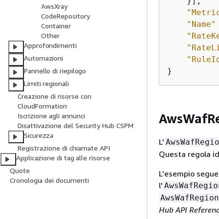
    }],

AwsXray
"Metri
CodeRepository
"Name"
Container
"RateK
Other
Approfondimenti
"RateL
Automazioni
"RuleI
}
Pannello di riepilogo
Limiti regionali
Creazione di risorse con
CloudFormation
AwsWafRe
Iscrizione agli annunci
Disattivazione del Security Hub CSPM
Sicurezza
L'
AwsWafRegi
Registrazione di chiamate API
Questa regola id
Applicazione di tag alle risorse
Quote
L'esempio seguen
Cronologia dei documenti
l'
AwsWafRegio
AwsWafRegion
Hub API Referenc