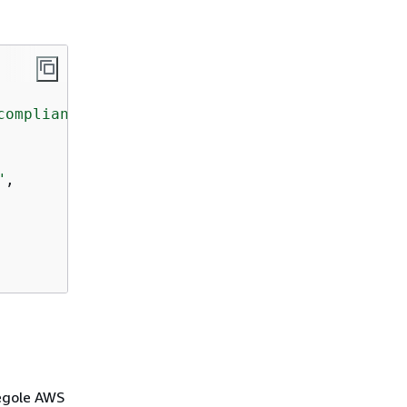
compliant"
,

"
,

regole AWS