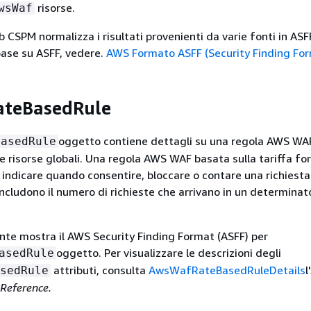
risorse.
wsWaf
CSPM normalizza i risultati provenienti da varie fonti in ASFF
base su ASFF, vedere.
AWS Formato ASFF (Security Finding Fo
teBasedRule
oggetto contiene dettagli su una regola AWS WA
BasedRule
 le risorse globali. Una regola AWS WAF basata sulla tariffa fo
 indicare quando consentire, bloccare o contare una richiesta
includono il numero di richieste che arrivano in un determinat
te mostra il AWS Security Finding Format (ASFF) per
oggetto. Per visualizzare le descrizioni degli
asedRule
attributi, consulta
AwsWafRateBasedRuleDetails
l'
sedRule
 Reference.