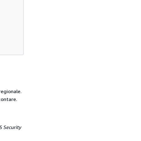
regionale.
contare.
 Security