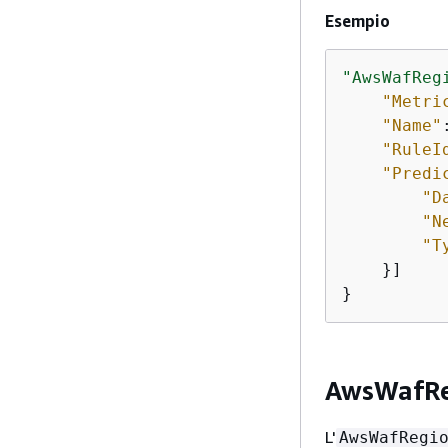
Esempio
"AwsWafReg
"Metri
"Name"
"RuleI
"Predi
"D
"N
"T
    }]

}
AwsWafRe
L'
AwsWafRegi