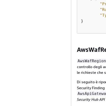
"P
"R
"T
}

AwsWafRe
AwsWafRegion
controllo degli 
le richieste che 
Di seguito è rip
Security Finding 
AwsApiGatewa
Security Hub API