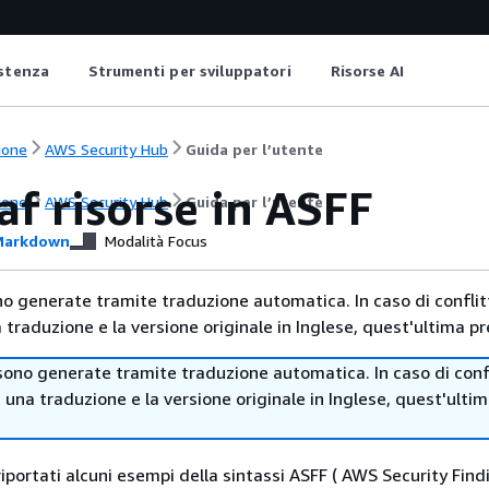
istenza
Strumenti per sviluppatori
Risorse AI
ione
AWS Security Hub
Guida per l’utente
f risorse in ASFF
ione
AWS Security Hub
Guida per l’utente
arkdown
Modalità Focus
no generate tramite traduzione automatica. In caso di conflitt
traduzione e la versione originale in Inglese, quest'ultima pr
sono generate tramite traduzione automatica. In caso di confl
i una traduzione e la versione originale in Inglese, quest'ulti
iportati alcuni esempi della sintassi ASFF ( AWS Security Find