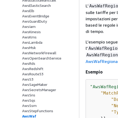
AwsElasticBeanstalk
L'
AwsElasticSearch
AwsWafRegi
AwsElb
sulle tariffe per
AwsEventBridge
impostazioni per
AwsGuardDuty
based le regole 
AwsIam
di tempo.
AwsKinesis
AwsKms
L'esempio seguen
AwsLambda
AwsMsk
l'
AwsWafRegio
AwsNetworkFirewall
AwsWafRegion
AwsOpenSearchService
AwsWafRegional
AwsRds
AwsRedshift
Esempio
AwsRoute53
AwsS3
AwsSageMaker
"AwsWafReg
AwsSecretsManager
"Match
AwsSns
"D
AwsSqs
"N
AwsSsm
AwsStepFunctions
"T
AwsWaf