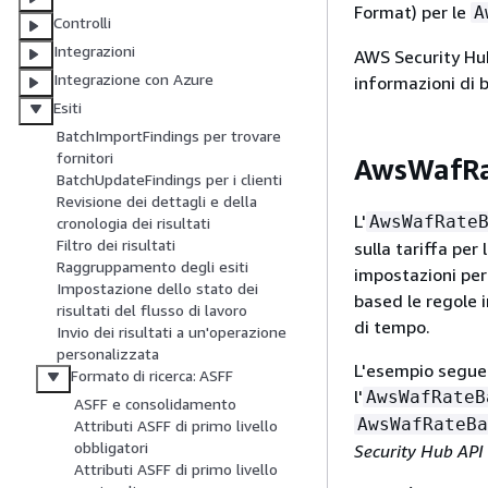
Format) per le
A
Controlli
Integrazioni
AWS Security Hub 
Integrazione con Azure
informazioni di 
Esiti
BatchImportFindings per trovare
fornitori
AwsWafRa
BatchUpdateFindings per i clienti
Revisione dei dettagli e della
L'
AwsWafRate
cronologia dei risultati
Filtro dei risultati
sulla tariffa per
Raggruppamento degli esiti
impostazioni per
Impostazione dello stato dei
based le regole 
risultati del flusso di lavoro
di tempo.
Invio dei risultati a un'operazione
personalizzata
L'esempio seguen
Formato di ricerca: ASFF
l'
AwsWafRateB
ASFF e consolidamento
AwsWafRateBa
Attributi ASFF di primo livello
obbligatori
Security Hub API
Attributi ASFF di primo livello