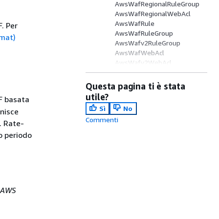
AwsWafRegionalRuleGroup
AwsWafRegionalWebAcl
AwsWafRule
. Per
AwsWafRuleGroup
rmat)
AwsWafv2RuleGroup
AwsWafWebAcl
AwsWafv2WebAcl
Questa pagina ti è stata
utile?
F basata
Sì
No
rnisce
Commenti
. Rate-
o periodo
AWS