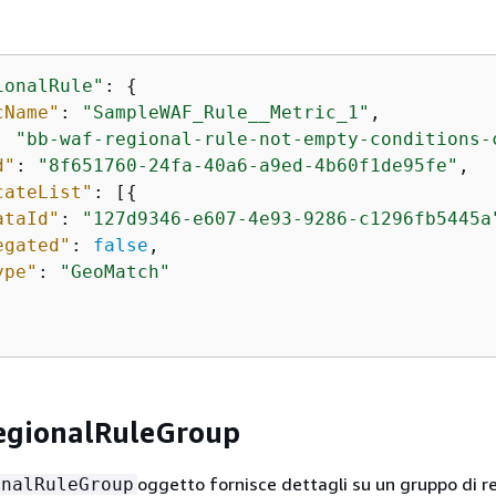
ionalRule"
: 
{
cName"
: 
"SampleWAF_Rule__Metric_1"
,

: 
"bb-waf-regional-rule-not-empty-conditions-
d"
: 
"8f651760-24fa-40a6-a9ed-4b60f1de95fe"
,

cateList"
: [
{
ataId"
: 
"127d9346-e607-4e93-9286-c1296fb5445a
egated"
: 
false
,

ype"
: 
"GeoMatch"
gionalRuleGroup
oggetto fornisce dettagli su un gruppo di 
onalRuleGroup