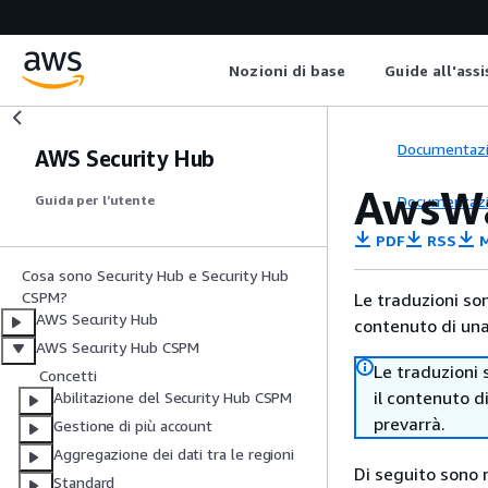
Nozioni di base
Guide all'ass
Documentaz
AWS Security Hub
AwsWa
Documentaz
Guida per l’utente
PDF
RSS
M
Cosa sono Security Hub e Security Hub
CSPM?
Le traduzioni so
AWS Security Hub
contenuto di una 
AWS Security Hub CSPM
Le traduzioni 
Concetti
il contenuto d
Abilitazione del Security Hub CSPM
prevarrà.
Gestione di più account
Aggregazione dei dati tra le regioni
Di seguito sono r
Standard