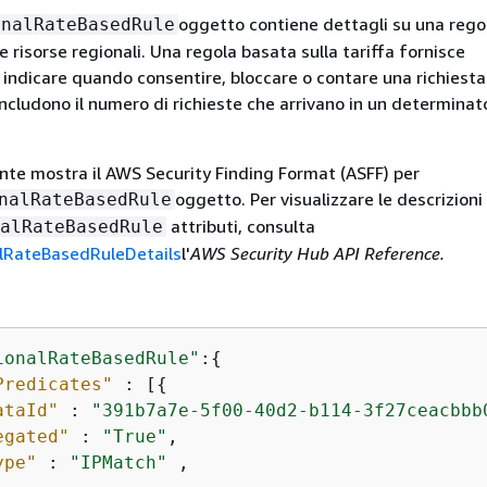
oggetto contiene dettagli su una rego
onalRateBasedRule
 le risorse regionali. Una regola basata sulla tariffa fornisce
 indicare quando consentire, bloccare o contare una richiesta
includono il numero di richieste che arrivano in un determinat
te mostra il AWS Security Finding Format (ASFF) per
oggetto. Per visualizzare le descrizioni
nalRateBasedRule
attributi, consulta
alRateBasedRule
RateBasedRuleDetails
l'
AWS Security Hub API Reference.
ionalRateBasedRule"
:
{
Predicates"
 : [
{
ataId"
 : 
"391b7a7e-5f00-40d2-b114-3f27ceacbbb
egated"
 : 
"True"
,

ype"
 : 
"IPMatch"
 ,
