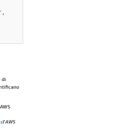
"
,

 di
ntificano
l AWS
ls
l'
AWS