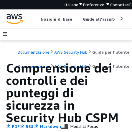
Italiano
Preferenze
Contattaci
F
Nozioni di base
Guide all'assistenza
Documentazione
AWS Security Hub
Guida per l’utente
Comprensione dei
Documentazione
AWS Security Hub
Guida per l’utente
controlli e dei
punteggi di
sicurezza in
Security Hub CSPM
PDF
RSS
Markdown
Modalità Focus