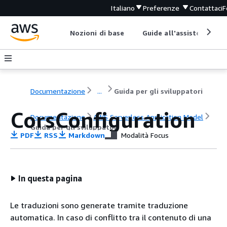
Italiano
Preferenze
Contattaci
F
Nozioni di base
Guide all'assistenza
Documentazione
...
Guida per gli sviluppatori
CorsConfiguration
Documentazione
AWS Serverless Application Model
Guida per gli sviluppatori
PDF
RSS
Markdown
Modalità Focus
In questa pagina
Le traduzioni sono generate tramite traduzione
automatica. In caso di conflitto tra il contenuto di una