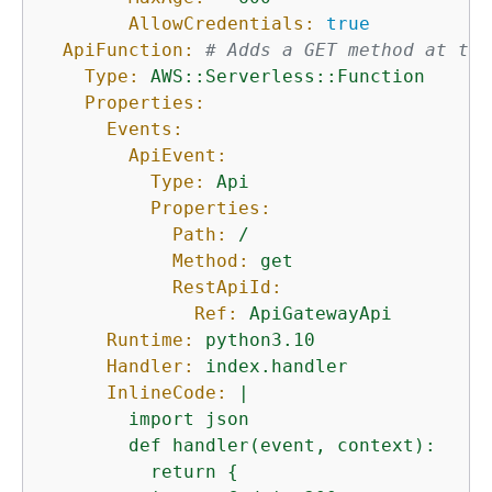
AllowCredentials:
true
ApiFunction:
# Adds a GET method at the
Type:
AWS::Serverless::Function
Properties:
Events:
ApiEvent:
Type:
Api
Properties:
Path:
/
Method:
get
RestApiId:
Ref:
ApiGatewayApi
Runtime:
python3.10
Handler:
index.handler
InlineCode:
|

        import json

        def handler(event, context):

          return 
{