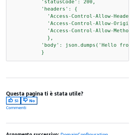
          'statusCode': 200,

          'headers': 
{
            'Access-Control-Allow-Headers
            'Access-Control-Allow-Origin'
            'Access-Control-Allow-Methods
            },

          'body': json.dumps('Hello from 
Questa pagina ti è stata utile?
Sì
No
Commenti
Argomento successivo:
DomainConfiguration