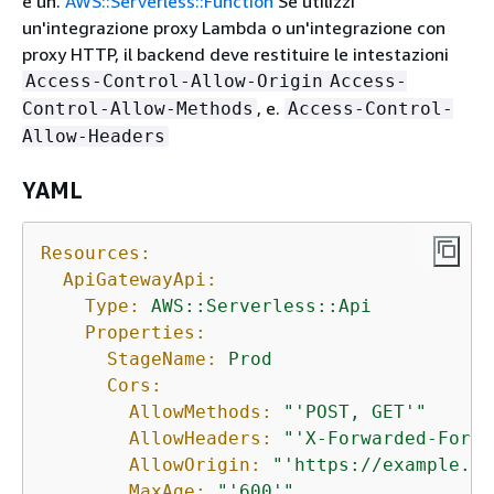
e un.
AWS::Serverless::Function
Se utilizzi
un'integrazione proxy Lambda o un'integrazione con
proxy HTTP, il backend deve restituire le intestazioni
Access-Control-Allow-Origin
Access-
, e.
Control-Allow-Methods
Access-Control-
Allow-Headers
YAML
Resources:
ApiGatewayApi:
Type:
AWS::Serverless::Api
Properties:
StageName:
Prod
Cors:
AllowMethods:
"'POST, GET'"
AllowHeaders:
"'X-Forwarded-For'"
AllowOrigin:
"'https://example.co
MaxAge:
"'600'"