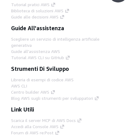
Tutorial pratici AWS
Biblioteca di soluzioni AWS
Guide alle decisioni AWS
Guide All'assistenza
Scegliere un servizio di intelligenza artificiale
generativa
Guide all'assistenza AWS
Tutorial AWS CLI su GitHub
Strumenti Di Sviluppo
Libreria di esempi di codice AWS
AWS CLI
Centro builder AWS
Blog AWS sugli strumenti per sviluppatori
Link Utili
Scarica il server MCP di AWS Docs
Accedi alla Console AWS
Forum di AWS re:Post