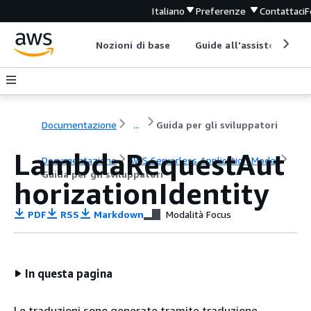
Italiano
Preferenze
Contattaci
F
Nozioni di base
Guide all'assistenza
Documentazione
...
Guida per gli sviluppatori
LambdaRequestAut
Documentazione
AWS Serverless Application Model
Guida per gli sviluppatori
horizationIdentity
PDF
RSS
Markdown
Modalità Focus
In questa pagina
Le traduzioni sono generate tramite traduzione