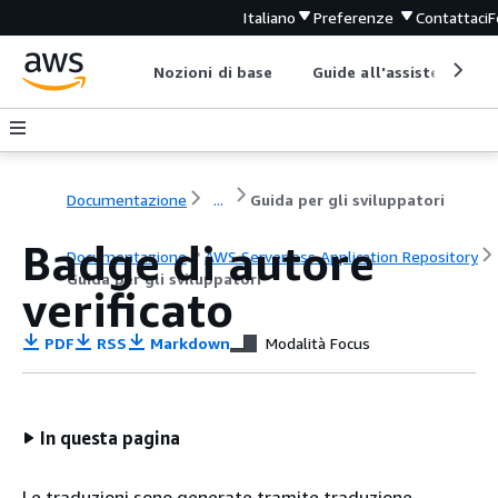
Italiano
Preferenze
Contattaci
F
Nozioni di base
Guide all'assistenza
Documentazione
...
Guida per gli sviluppatori
Badge di autore
Documentazione
AWS Serverless Application Repository
Guida per gli sviluppatori
verificato
PDF
RSS
Markdown
Modalità Focus
In questa pagina
Le traduzioni sono generate tramite traduzione