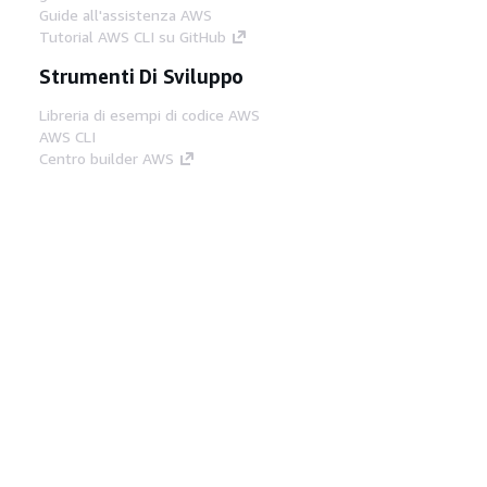
Guide all'assistenza AWS
Tutorial AWS CLI su GitHub
Strumenti Di Sviluppo
Libreria di esempi di codice AWS
AWS CLI
Centro builder AWS
Blog AWS sugli strumenti per sviluppatori
Link Utili
Scarica il server MCP di AWS Docs
Accedi alla Console AWS
Forum di AWS re:Post
Privacy
Condizioni del sito
Preferenze
cookie
© 2026, Amazon Web Services, Inc. o
società affiliate. Tutti i diritti riservati.
Italiano