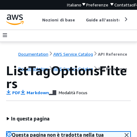
Italiano
Preferenze
Contattaci
F
Nozioni di base
Guide all'assistenza
Documentation
AWS Service Catalog
API Reference
ListTagOptionsFilte
Documentation
AWS Service Catalog
API Reference
rs
PDF
Markdown
Modalità Focus
In questa pagina
Questa pagina non è tradotta nella tua