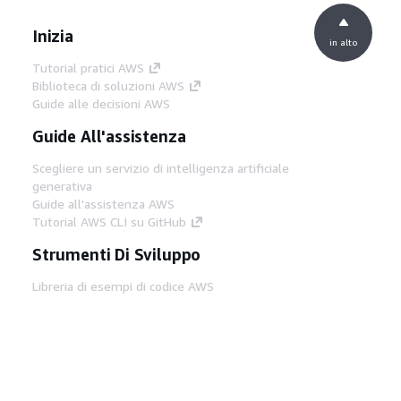
Inizia
in alto
Tutorial pratici AWS
Biblioteca di soluzioni AWS
Guide alle decisioni AWS
Guide All'assistenza
Scegliere un servizio di intelligenza artificiale
generativa
Guide all'assistenza AWS
Tutorial AWS CLI su GitHub
Strumenti Di Sviluppo
Libreria di esempi di codice AWS
AWS CLI
Centro builder AWS
Blog AWS sugli strumenti per sviluppatori
Link Utili