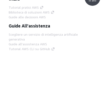
in alto
Tutorial pratici AWS
Biblioteca di soluzioni AWS
Guide alle decisioni AWS
Guide All'assistenza
Scegliere un servizio di intelligenza artificiale
generativa
Guide all'assistenza AWS
Tutorial AWS CLI su GitHub
Strumenti Di Sviluppo
Libreria di esempi di codice AWS
AWS CLI
Centro builder AWS
Blog AWS sugli strumenti per sviluppatori
Link Utili
Scarica il server MCP di AWS Docs
Accedi alla Console AWS
Forum di AWS re:Post