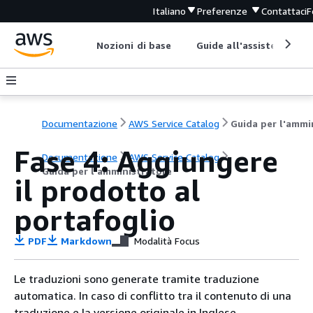
Italiano
Preferenze
Contattaci
F
Nozioni di base
Guide all'assistenza
Documentazione
AWS Service Catalog
Fase 4: Aggiungere
Documentazione
AWS Service Catalog
Guida per l'amministratore
il prodotto al
portafoglio
PDF
Markdown
Modalità Focus
Le traduzioni sono generate tramite traduzione
automatica. In caso di conflitto tra il contenuto di una
traduzione e la versione originale in Inglese,