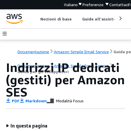
Italiano
Preferenze
Contattaci
F
Nozioni di base
Guide all'assistenza
Documentazione
Amazon Simple Email Service
Indirizzi IP dedicati
Documentazione
Amazon Simple Email Service
Guida per gli sviluppatori
(gestiti) per Amazon
SES
PDF
Markdown
Modalità Focus
In questa pagina