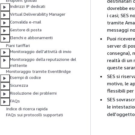
Endpoint globali
destinatari 
Indirizzi IP dedicati
dovrebbe ess
Virtual Deliverability Manager
i casi; SES n
Convalida e-mail
tramite Amaz
messaggi non
Gestore di posta
Elenchi e abbonamenti
Puoi ricevere
server di po
Piani tariffari
Monitoraggio dell'attività di invio
consegna), m
Monitoraggio della reputazione del
realtà di un
mittente
queste sarann
Monitoraggio tramite EventBridge
SES si riserv
Esempi di codice
motivo, le a
Sicurezza
flessibili pe
Risoluzione dei problemi
SES sovrascr
FAQs
le intestazi
Indice di ricerca rapida
dell'oggett
FAQs sui protocolli supportati