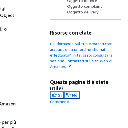
Oggetto bounce
Oggetto complaint
egli
Oggetto delivery
 Object
o
t
Risorse correlate
Hai domande sul tuo Amazon.com
account o su un ordine che hai
effettuato? In tal caso, consulta la
sezione Contattaci sul sito Web di
Amazon.
Questa pagina ti è stata
utile?
Sì
No
Commenti
e Amazon
 per più