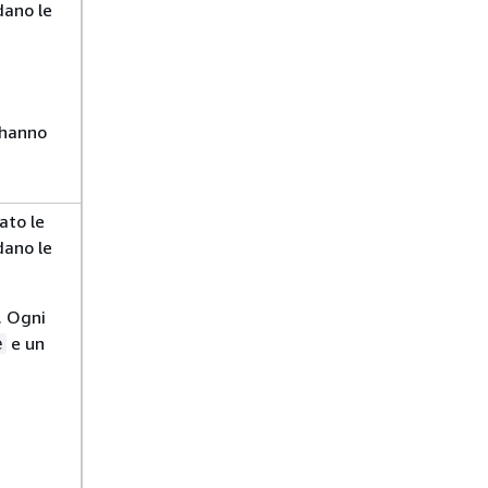
dano le
a
 hanno
ato le
dano le
. Ogni
e un
e