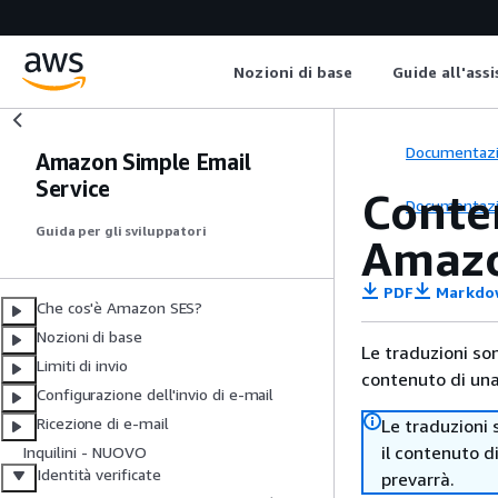
Nozioni di base
Guide all'ass
Documentaz
Amazon Simple Email
Service
Conte
Documentaz
Guida per gli sviluppatori
Amaz
PDF
Markdo
Che cos'è Amazon SES?
Nozioni di base
Le traduzioni so
Limiti di invio
contenuto di una 
Configurazione dell'invio di e-mail
Ricezione di e-mail
Le traduzioni 
il contenuto d
Inquilini - NUOVO
Identità verificate
prevarrà.