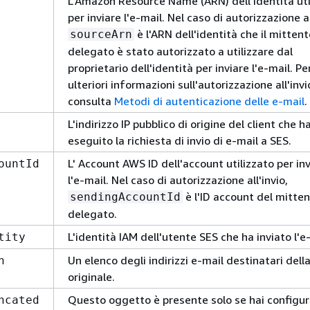
L'Amazon Resource Name (ARN) dell'identità uti
per inviare l'e-mail. Nel caso di autorizzazione al
è l'ARN dell'identità che il mittent
sourceArn
delegato è stato autorizzato a utilizzare dal
proprietario dell'identità per inviare l'e-mail. Pe
ulteriori informazioni sull'autorizzazione all'invi
consulta
Metodi di autenticazione delle e-mail
.
L'indirizzo IP pubblico di origine del client che h
eseguito la richiesta di invio di e-mail a SES.
L' Account AWS ID dell'account utilizzato per in
ountId
l'e-mail. Nel caso di autorizzazione all'invio,
è l'ID account del mitte
sendingAccountId
delegato.
L'identità IAM dell'utente SES che ha inviato l'e
tity
Un elenco degli indirizzi e-mail destinatari dell
n
originale.
Questo oggetto è presente solo se hai configur
ncated