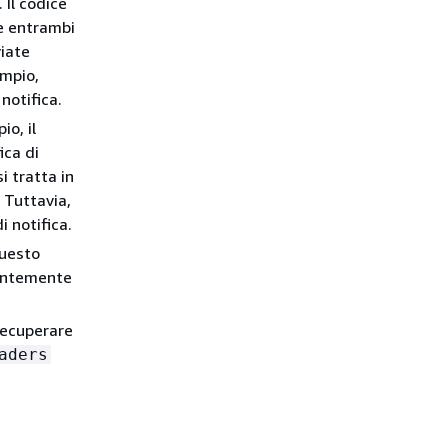
 Il codice
re entrambi
viate
empio,
notifica.
io, il
ica di
 tratta in
 Tuttavia,
i notifica.
questo
ientemente
recuperare
aders