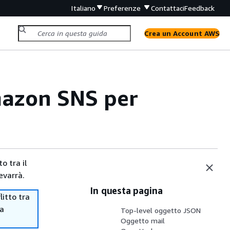
Italiano
Preferenze
Contattaci
Feedback
Crea un Account AWS
mazon SNS per
o tra il
evarrà.
In questa pagina
itto tra
ma
Top-level oggetto JSON
Oggetto mail