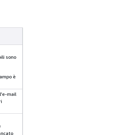
ili sono
campo è
l'e-mail
ri
n
ancato