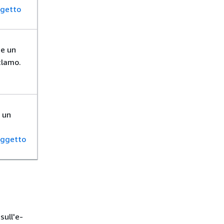
getto
ne un
clamo.
 un
ggetto
sull'e-