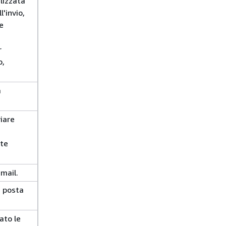
lizzata
l'invio,
e
r
o,
a
viare
nte
-mail.
a posta
ato le