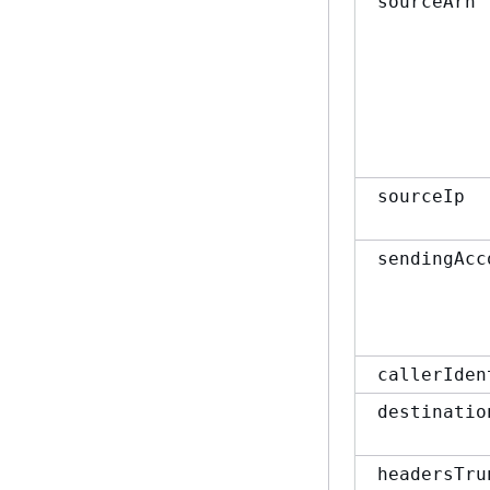
sourceArn
sourceIp
sendingAcc
callerIden
destinatio
headersTru