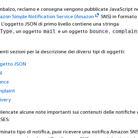
rimbalzo, reclamo e consegna vengono pubblicate JavaScript n
zon Simple Notification Service (Amazon
SNS) in formato
 L'oggetto JSON di primo livello contiene una stringa
, un oggetto
e un oggetto
,
Type
mail
bounce
complain
nti sezioni per la descrizione dei diversi tipi di oggetti:
ggetto JSON
l
unce
plaint
ivery
elencate alcune note importanti sui contenuti delle notifich
SES:
minato tipo di notifica, puoi ricevere una notifica Amazon SNS