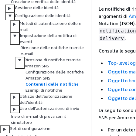
Creazione e verifica delle identità
Gestione delle identità
Le notifiche di 
Configurazione delle identità
argomenti di
Ama
Notation (JSON).
Metodi di autenticazione delle e-
mail
notification
Impostazione della notifica di
.
delivery
eventi
Ricezione delle notifiche tramite
Consulta le segue
e-mail
Ricezione di notifiche tramite
Top-level o
Amazon SNS
Oggetto mai
Configurazione delle notifiche
Amazon SNS
Oggetto bo
Contenuti delle notifiche
Oggetto com
Esempi di notifiche
Utilizzo dell'autorizzazione
Oggetto del
dell'identità
Uso dell'autorizzazione di invio
Di seguito sono 
Invio di e-mail di prova con il
SNS per Amazon 
simulatore
Set di configurazione
Per un deter