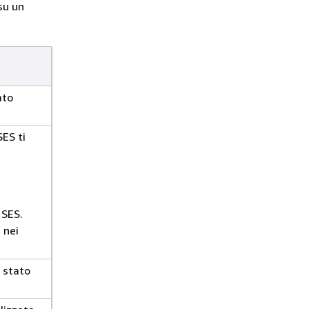
su un
ato
ES ti
 SES.
 nei
è stato