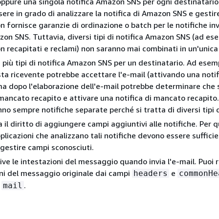
oppure una singola notifica Amazon SNS per ogni destinatario.
ere in grado di analizzare la notifica di Amazon SNS e gesti
on fornisce garanzie di ordinazione o batch per le notifiche in
on SNS. Tuttavia, diversi tipi di notifica Amazon SNS (ad es
 recapitati e reclami) non saranno mai combinati in un'unica 
 più tipi di notifica Amazon SNS per un destinatario. Ad esemp
sta ricevente potrebbe accettare l'e-mail (attivando una notif
a dopo l'elaborazione dell'e-mail potrebbe determinare che si
 mancato recapito e attivare una notifica di mancato recapito.
o sempre notifiche separate perché si tratta di diversi tipi d
a il diritto di aggiungere campi aggiuntivi alle notifiche. Per 
pplicazioni che analizzano tali notifiche devono essere suffic
r gestire campi sconosciuti.
ive le intestazioni del messaggio quando invia l'e-mail. Puoi 
oni del messaggio originale dai campi
e
headers
commonHe
o
.
mail