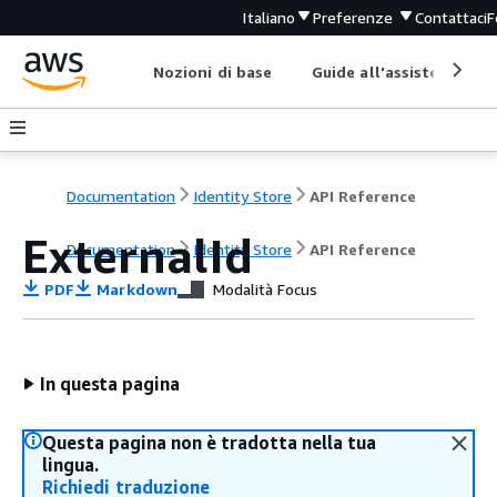
Italiano
Preferenze
Contattaci
F
Nozioni di base
Guide all'assistenza
Documentation
Identity Store
API Reference
ExternalId
Documentation
Identity Store
API Reference
PDF
Markdown
Modalità Focus
In questa pagina
Questa pagina non è tradotta nella tua
lingua.
Richiedi traduzione