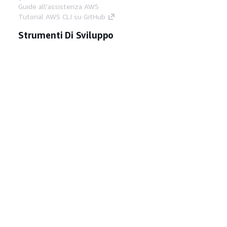
Guide all'assistenza AWS
Tutorial AWS CLI su GitHub
Strumenti Di Sviluppo
Libreria di esempi di codice AWS
AWS CLI
Centro builder AWS
Blog AWS sugli strumenti per sviluppatori
Link Utili
Scarica il server MCP di AWS Docs
Accedi alla Console AWS
Forum di AWS re:Post
Privacy
Condizioni del sito
Preferenze
cookie
© 2026, Amazon Web Services, Inc. o
società affiliate. Tutti i diritti riservati.
Italiano