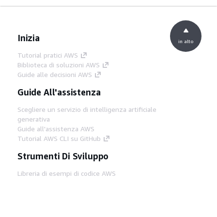
Inizia
in alto
Tutorial pratici AWS
Biblioteca di soluzioni AWS
Guide alle decisioni AWS
Guide All'assistenza
Scegliere un servizio di intelligenza artificiale
generativa
Guide all'assistenza AWS
Tutorial AWS CLI su GitHub
Strumenti Di Sviluppo
Libreria di esempi di codice AWS
AWS CLI
Centro builder AWS
Blog AWS sugli strumenti per sviluppatori