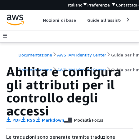
Italiano
Preferenze
Contattaci
F
Nozioni di base
Guide all'assistenza
Documentazione
AWS IAM Identity Center
Abilita e configura
Documentazione
AWS IAM Identity Center
Guida per l’
gli attributi per il
controllo degli
accessi
PDF
RSS
Markdown
Modalità Focus
Le traduzioni sono generate tramite traduzione