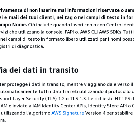
ivamente di non inserire mai informazioni riservate o sens
zi e-mail dei tuoi clienti, nei tag o nei campi di testo in f
campo Nome.
Ciò include quando lavori con o con Centro iden
vizi che utilizzano la console, l'API o. AWS CLI AWS SDKs Tutti 
o nei campi di testo in formato libero utilizzati per i nomi pos
egistri di diagnostica.
ia dei dati in transito
er protegge i dati in transito, mentre viaggiano da e verso il 
tomaticamente tutti i dati tra reti utilizzando il protocollo d
sport Layer Security (TLS) 1.2 o TLS 1.3. Le richieste HTTPS d
IAM e inviate a IAM Identity Center APIs, Identity Store API o
utilizzando l'algoritmo
AWS Signature
Version 4 per stabilire
ra.