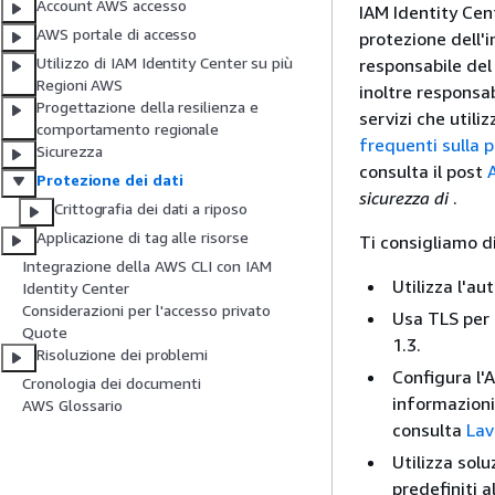
Account AWS accesso
IAM Identity Cen
AWS portale di accesso
protezione dell'i
Utilizzo di IAM Identity Center su più
responsabile del 
Regioni AWS
inoltre responsab
Progettazione della resilienza e
servizi che utili
comportamento regionale
frequenti sulla p
Sicurezza
consulta il post
Protezione dei dati
sicurezza di
.
Crittografia dei dati a riposo
Applicazione di tag alle risorse
Ti consigliamo d
Integrazione della AWS CLI con IAM
Utilizza l'au
Identity Center
Considerazioni per l'accesso privato
Usa TLS per 
Quote
1.3.
Risoluzione dei problemi
Configura l'A
Cronologia dei documenti
informazioni 
AWS Glossario
consulta
Lav
Utilizza solu
predefiniti a