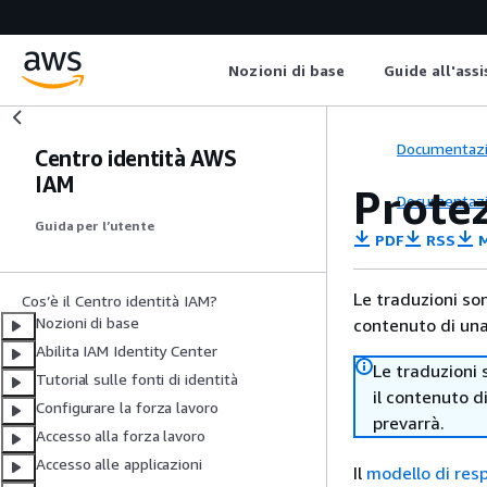
Nozioni di base
Guide all'ass
Documentaz
Centro identità AWS
IAM
Protez
Documentaz
Guida per l’utente
PDF
RSS
M
Le traduzioni so
Cos’è il Centro identità IAM?
Nozioni di base
contenuto di una 
Abilita IAM Identity Center
Le traduzioni 
Tutorial sulle fonti di identità
il contenuto d
Configurare la forza lavoro
prevarrà.
Accesso alla forza lavoro
Accesso alle applicazioni
Il
modello di res