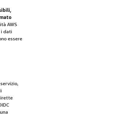
ibili,
ormato
tità AWS
i dati
sono essere
servizio,
i
irette
 OIDC
 una