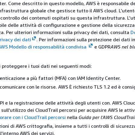
ter. Come descritto in questo modello, AWS è responsabile de
nfrastruttura globale che gestisce tutto il AWS cloud. L’utent
controllo dei contenuti ospitati su questa infrastruttura. L'u
ile delle attività di configurazione e gestione della sicurezz
zza. Per ulteriori informazioni sulla privacy dei dati, consulta
D
rivacy dei dati
. Per informazioni sulla protezione dei dati i
AWS Modello di responsabilità condivisa
e GDPR
AWS nel bl
i proteggere i tuoi dati nei seguenti modi:
tenticazione a più fattori (MFA) con IAM Identity Center.
comunicare con le risorse. AWS È richiesto TLS 1.2 ed è consi
PI e la registrazione delle attività degli utenti con. AWS Clou
sull'utilizzo dei CloudTrail percorsi per acquisire AWS le attiv
orare con i CloudTrail percorsi
nella
Guida per l'AWS CloudTrai
zioni di AWS crittografia, insieme a tutti i controlli di sicurezz
ll'interno AWS dei servizi.