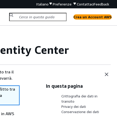
Italiano
Preferenze
Contattaci
Feedback
Crea un Account AWS
dentity Center
o tra il
evarrà.
In questa pagina
itto tra
ma
Crittografia dei dati in
transito
Privacy dei dati
Conservazione dei dati
i in AWS