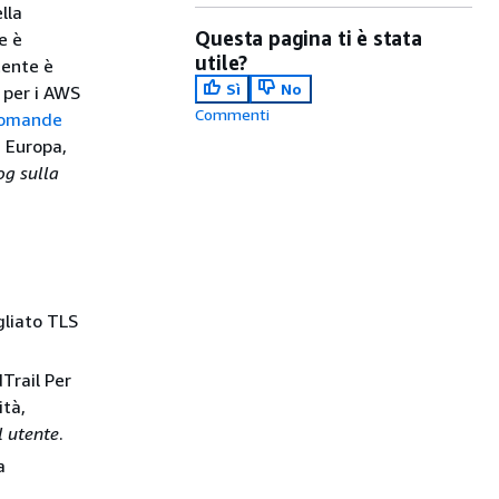
lla
Questa pagina ti è stata
e è
utile?
tente è
Sì
No
a per i AWS
Commenti
omande
n Europa,
og sulla
gliato TLS
dTrail Per
ità,
l utente
.
a