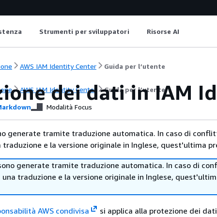
istenza
Strumenti per sviluppatori
Risorse AI
ione
AWS IAM Identity Center
Guida per l’utente
ione dei dati in IAM I
ione
AWS IAM Identity Center
Guida per l’utente
arkdown
Modalità Focus
no generate tramite traduzione automatica. In caso di conflitt
traduzione e la versione originale in Inglese, quest'ultima pr
sono generate tramite traduzione automatica. In caso di confl
i una traduzione e la versione originale in Inglese, quest'ulti
ponsabilità AWS condivisa
si applica alla protezione dei dat