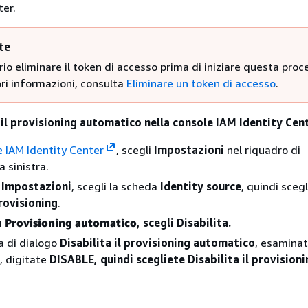
ter.
te
io eliminare il token di accesso prima di iniziare questa proc
ori informazioni, consulta
Eliminare un token di accesso
.
 il provisioning automatico nella console IAM Identity Cen
e IAM Identity Center
, scegli
Impostazioni
nel riquadro di
 sinistra.
a
Impostazioni
, scegli la scheda
Identity source
, quindi sceg
provisioning
.
a
Provisioning automatico
, scegli Disabilita.
ra di dialogo
Disabilita il provisioning automatico
, esaminat
, digitate
DISABLE, quindi scegliete Disabilita
il provision
.