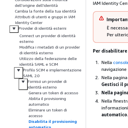
IAM Identity Cen
dell'origine dell'identità
Cambia la fonte della tua identità
Attributi di utenti e gruppi in IAM
Importan
Identity Center
È necessar
Provider di identità esterni
Per ulteri
Connect un provider di identità
esterno
Modifica i metadati di un provider
Per disabilitare
di identità esterno
Utilizzo della federazione delle
Nella
consol
identità SAML e SCIM
navigazione a
Profilo SCIM e implementazione
SAML 2.0
Nella pagin
Fornisci un provider di
Gestisci il 
identità esterno
Nella pagin
Genera un token di accesso
Abilita il provisioning
Nella finest
automatico
informazioni
Eliminare un token di
automatico
accesso
Disabilita il provisioning
automatico