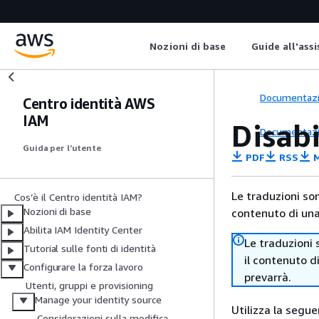
Nozioni di base
Guide all'ass
Documentaz
Centro identità AWS
IAM
Disabi
Documentaz
Guida per l’utente
PDF
RSS
M
Le traduzioni so
Cos’è il Centro identità IAM?
Nozioni di base
contenuto di una 
Abilita IAM Identity Center
Le traduzioni 
Tutorial sulle fonti di identità
il contenuto d
Configurare la forza lavoro
prevarrà.
Utenti, gruppi e provisioning
Manage your identity source
Utilizza la segue
Considerazioni sulla modifica