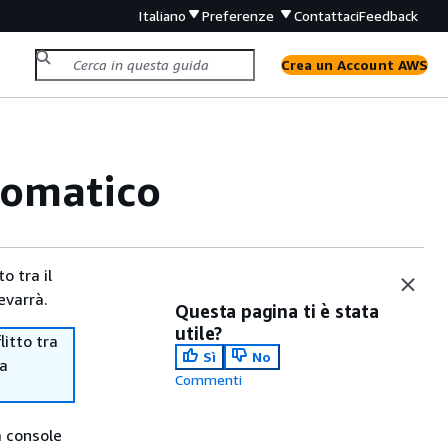
Italiano
Preferenze
Contattaci
Feedback
Crea un Account AWS
utomatico
o tra il
evarrà.
Questa pagina ti è stata
utile?
itto tra
Sì
No
ma
Commenti
a console