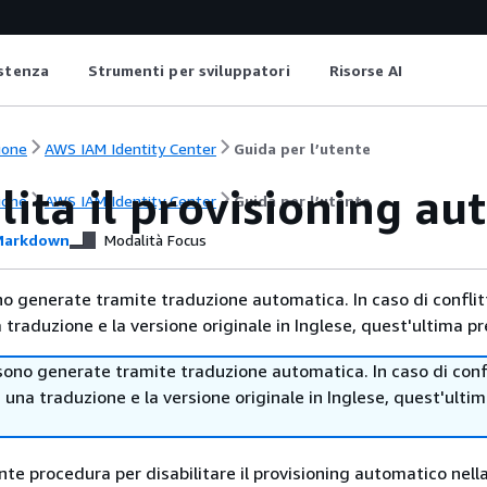
istenza
Strumenti per sviluppatori
Risorse AI
ione
AWS IAM Identity Center
Guida per l’utente
lita il provisioning a
ione
AWS IAM Identity Center
Guida per l’utente
arkdown
Modalità Focus
no generate tramite traduzione automatica. In caso di conflitt
traduzione e la versione originale in Inglese, quest'ultima pr
sono generate tramite traduzione automatica. In caso di confl
i una traduzione e la versione originale in Inglese, quest'ulti
nte procedura per disabilitare il provisioning automatico nell