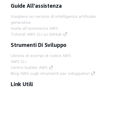
Guide All'assistenza
Scegliere un servizio di intelligenza artificiale
generativa
Guide all'assistenza AWS
Tutorial AWS CLI su GitHub
Strumenti Di Sviluppo
Libreria di esempi di codice AWS
AWS CLI
Centro builder AWS
Blog AWS sugli strumenti per sviluppatori
Link Utili
Scarica il server MCP di AWS Docs
Accedi alla Console AWS
Forum di AWS re:Post
Privacy
Condizioni del sito
Preferenze
cookie
© 2026, Amazon Web Services, Inc. o