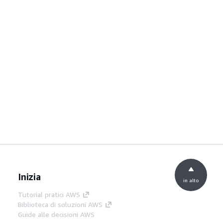
Inizia
in alto
Tutorial pratici AWS
Biblioteca di soluzioni AWS
Guide alle decisioni AWS