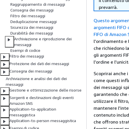
il contenuto d
Raggruppamento di messaggi
prevarrà.
Consegna dei messaggi
Filtro dei messaggi
Questo argomento
Deduplicazione messaggi
argomenti FIFO d
Sicurezza dei messaggi
Durabilità dei messaggi
FIFO di Amazon 
Archiviazione e riproduzione dei
l'ordinamento e l
messaggi
che richiedono la
Esempi di codice
gli argomenti FI
Filtro dei messaggi
l'ordine e l'uni
Protezione dei dati dei messaggi
Consegna dei messaggi
Scoprirai anche 
Archiviazione e analisi dei dati dei
come questi infl
messaggi
dei messaggi spi
Gestione e ottimizzazione delle risorse
garantendo che o
Sorgenti e destinazioni degli eventi
utilizzare il fil
Amazon SNS
mantenere l'inte
Application-to-application
contenuto includ
messaggistica
Application-to-person messaggistica
che offrono stra
Esempi di codice
forniti esempi pr