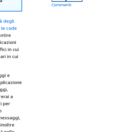
ma
Commenti
à degli
 le code
antire
icazioni
ci in cui
ri in cui
ggi e
plicazione
ggi,
erai a
i per
o
 messaggi,
inoltre
à nelle