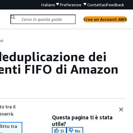
Italiano
Preferenze
Contattaci
Feedback
Crea un Account AWS
ri
deduplicazione dei
ri
enti FIFO di Amazon
o tra il
evarrà.
Questa pagina ti è stata
utile?
itto tra
Sì
No