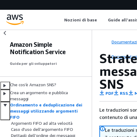
Nozioni di base
Guide all'ass
Documentaz
Amazon Simple
Notification Service
Strat
Documentaz
Guida per gli sviluppatori
messa
SNS
Che cos’è Amazon SNS?
Crea un argomento e pubblica
PDF
RSS
M
messaggi
Ordinamento e deduplicazione dei
Le traduzioni so
messaggi utilizzando argomenti
contenuto di una 
FIFO
Argomenti FIFO ad alta velocità
Caso d'uso dell'argomento FIFO
Le traduzioni 
Dettagli dell’ordine dei messaggi