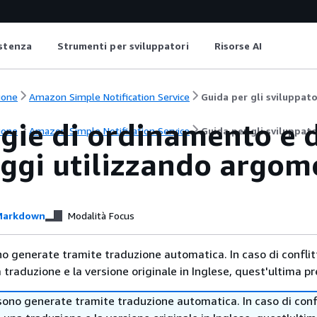
istenza
Strumenti per sviluppatori
Risorse AI
ione
Amazon Simple Notification Service
Guida per gli sviluppato
egie di ordinamento e 
ione
Amazon Simple Notification Service
Guida per gli sviluppato
ggi utilizzando argom
arkdown
Modalità Focus
no generate tramite traduzione automatica. In caso di conflitt
traduzione e la versione originale in Inglese, quest'ultima pr
sono generate tramite traduzione automatica. In caso di confl