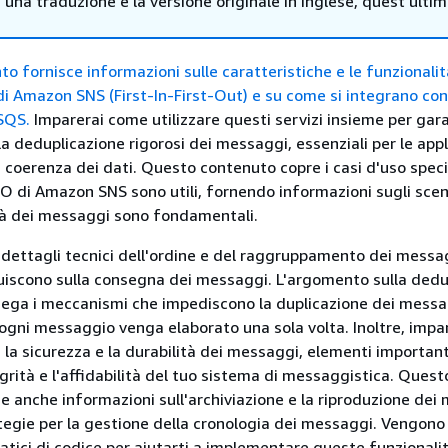
i una traduzione e la versione originale in Inglese, quest'ulti
 fornisce informazioni sulle caratteristiche e le funzionalit
i Amazon SNS (First-In-First-Out) e su come si integrano con
SQS.
Imparerai come utilizzare questi servizi insieme per gar
a deduplicazione rigorosi dei messaggi, essenziali per le appl
 coerenza dei dati. Questo contenuto copre i casi d'uso specifi
FO di Amazon SNS sono utili, fornendo informazioni sugli scena
cità dei messaggi sono fondamentali.
i dettagli tecnici dell'ordine e del raggruppamento dei messa
uiscono sulla consegna dei messaggi. L'argomento sulla dedu
ega i meccanismi che impediscono la duplicazione dei messa
gni messaggio venga elaborato una sola volta. Inoltre, impar
tro, la sicurezza e la durabilità dei messaggi, elementi important
grità e l'affidabilità del tuo sistema di messaggistica. Quest
e anche informazioni sull'archiviazione e la riproduzione dei
tegie per la gestione della cronologia dei messaggi. Vengono 
atici di codice per aiutarti a implementare queste funzionalit