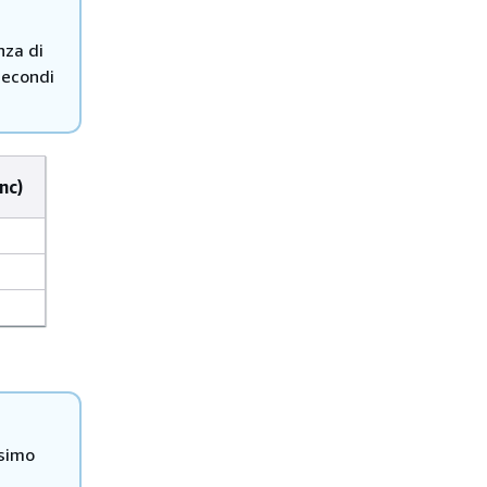
nza di
 secondi
nc)
ssimo