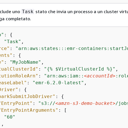
nclude uno
stato che invia un processo a un cluster virt
Task
ga completato.
b"
: 
{
: 
"Task"
,

rce"
: 
"arn:aws:states:::emr-containers:startJ
ents"
: 
{
e"
: 
"MyJobName"
,

tualClusterId"
: 
"
{
% $VirtualClusterId %}"
,

cutionRoleArn"
: 
"arn:aws:iam::
<accountId>
:rol
easeLabel"
: 
"emr-6.2.0-latest"
,

Driver"
: 
{
parkSubmitJobDriver"
: 
{
"EntryPoint"
: 
"s3://
<amzn-s3-demo-bucket>
/job
"EntryPointArguments"
: [

"60"
,
