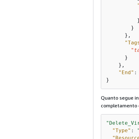
          }
        }

      },

"Tag
"t
      }

    },

"End"
:
}
Quanto segue i
completamento d
"Delete_Vi
"Type"
: 
"Resourc