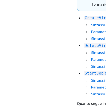
informazi
CreateVir
Sintassi 
Parametr
Sintassi
DeleteVir
Sintassi 
Parametr
Sintassi
StartJobR
Sintassi 
Parametr
Sintassi
Quanto segue i