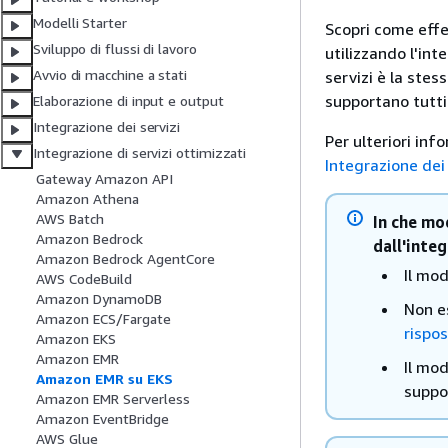
Modelli Starter
Scopri come eff
Sviluppo di flussi di lavoro
utilizzando l'in
Avvio di macchine a stati
servizi è la ste
supportano tutti
Elaborazione di input e output
Integrazione dei servizi
Per ulteriori inf
Integrazione di servizi ottimizzati
Integrazione dei
Gateway Amazon API
Amazon Athena
AWS Batch
In che mo
Amazon Bedrock
dall'int
Amazon Bedrock AgentCore
Il mod
AWS CodeBuild
Amazon DynamoDB
Non es
Amazon ECS/Fargate
rispo
Amazon EKS
Amazon EMR
Il mod
Amazon EMR su EKS
suppo
Amazon EMR Serverless
Amazon EventBridge
AWS Glue