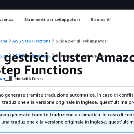
istenza
Strumenti per sviluppatori
Risorse AI
ione
AWS Step Functions
Guida per gli sviluppatori
e gestisci cluster Ama
ione
AWS Step Functions
Guida per gli sviluppatori
tep Functions
wn
Modalità Focus
no generate tramite traduzione automatica. In caso di conflitt
traduzione e la versione originale in Inglese, quest'ultima pr
sono generate tramite traduzione automatica. In caso di confl
i una traduzione e la versione originale in Inglese, quest'ulti