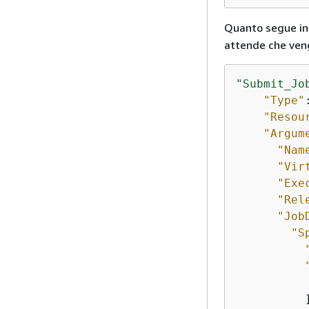
Quanto segue i
attende che ven
"Submit_Jo
"Type"
"Resou
"Argum
"Nam
"Vir
"Exe
"Rel
"Job
"S
          ]