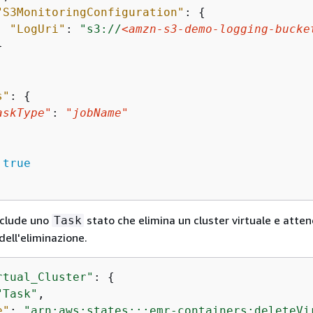
"S3MonitoringConfiguration"
: 
{
"LogUri"
: 
"s3://
<amzn-s3-demo-logging-bucke


s"
: 
{
askType"
: 
"jobName"
 
true
nclude uno
stato che elimina un cluster virtuale e atten
Task
ell'eliminazione.
rtual_Cluster"
: 
{
"Task"
,

e"
: 
"arn:aws:states:::emr-containers:deleteVi