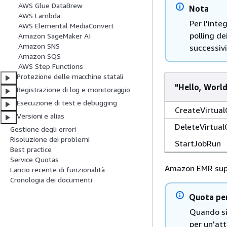
AWS Glue DataBrew
Nota
AWS Lambda
Per l'int
AWS Elemental MediaConvert
polling de
Amazon SageMaker AI
Amazon SNS
successivi
Amazon SQS
AWS Step Functions
Protezione delle macchine statali
"Hello, World
Registrazione di log e monitoraggio
Esecuzione di test e debugging
CreateVirtual
Versioni e alias
DeleteVirtual
Gestione degli errori
Risoluzione dei problemi
StartJobRun
Best practice
Service Quotas
Amazon EMR supp
Lancio recente di funzionalità
Cronologia dei documenti
Quota per 
Quando si 
per un'att