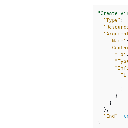
"Create_Vi
"Type"
: 
"Resourc
"Argumen
"Name"
"Conta
"Id"
"Typ
"Inf
"E
        }

      }

    }

  },

"End"
: 
t
}