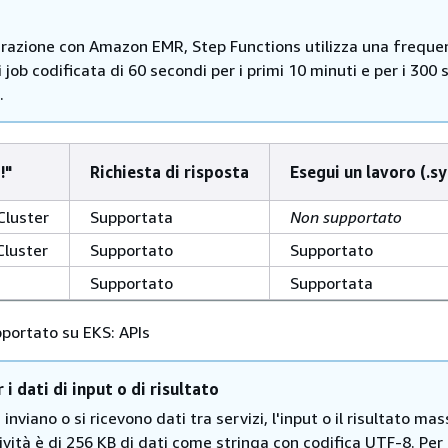
egrazione con Amazon EMR, Step Functions utilizza una freque
i job codificata di 60 secondi per i primi 10 minuti e per i 300
.
!"
Richiesta di risposta
Esegui un lavoro (.sy
Cluster
Supportata
Non supportato
Cluster
Supportato
Supportato
Supportato
Supportata
ortato su EKS: APIs
i dati di input o di risultato
inviano o si ricevono dati tra servizi, l'input o il risultato ma
ività è di 256 KB di dati come stringa con codifica UTF-8. Per