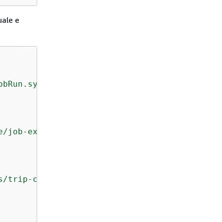
uale e
obRun.sync"
,

e/job-execution-role"
,

s/trip-count.py"
,
