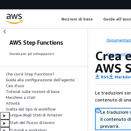
Nozioni di base
Guide all'ass
Documentaz
AWS Step Functions
Crea 
Documentaz
Guida per gli sviluppatori
AWS S
Che cos'è Step Functions?
RSS
Markdo
Guida alla configurazione dell'agente
Casi d’uso
Tutorial sulle nozioni di base
Le traduzioni so
Macchine a stati
contenuto di una 
Attività
Scelta del tipo di workflow
Le traduzioni 
Lingua degli Stati di Amazon
il contenuto d
Stati del flusso di lavoro
prevarrà.
Tutorial e workshop