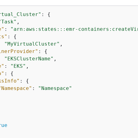
rtual_Cluster"
: 
{
"Task"
,

e"
: 
"arn:aws:states:::emr-containers:createVi
ts"
: 
{
: 
"MyVirtualCluster"
,

inerProvider"
: 
{
: 
"EKSClusterName"
,

e"
: 
"EKS"
,

o"
: 
{
ksInfo"
: 
{
"Namespace"
: 
"Namespace"
rue