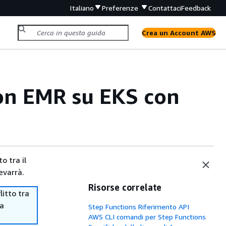
Italiano
Preferenze
Contattaci
Feedback
Crea un Account AWS
zon EMR su EKS con
o tra il
evarrà.
Risorse correlate
itto tra
ma
Step Functions Riferimento API
AWS CLI comandi per Step Functions