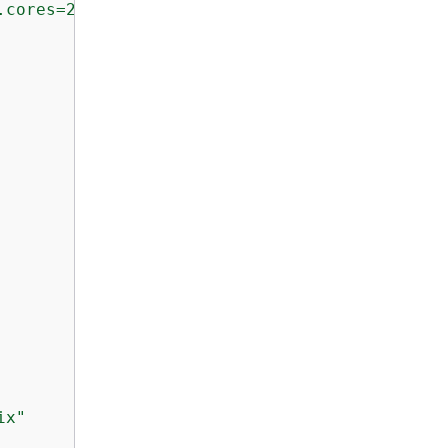
.cores=2 --conf spark.executor.instances=10 -
ix"