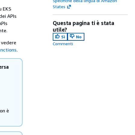
Specifiche della lingua di Amazon
States
u EKS
dei APIs
Questa pagina ti è stata
APIs
utile?
nte.
Sì
No
, vedere
Commenti
unctions
.
ersa
on è