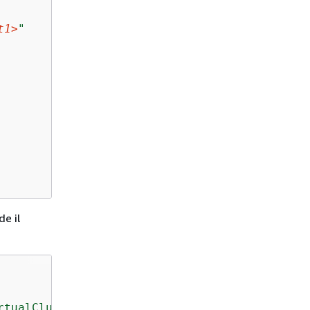
t1>
"
de il
rtualCluster.sync"
,
