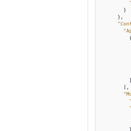
        }

      },

"Con
"A
           
          }
        ],

"M
          }