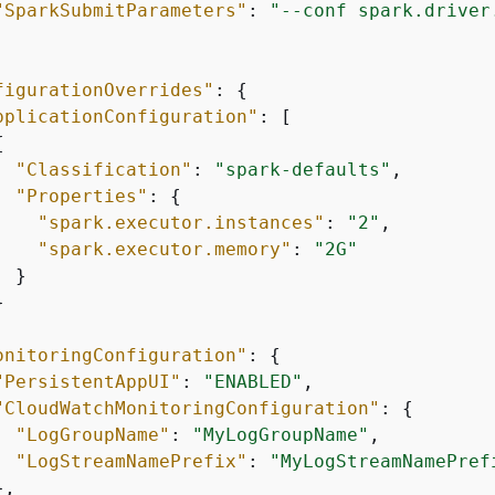
"SparkSubmitParameters"
: 
"--conf spark.driver
figurationOverrides"
: 
{
pplicationConfiguration"
: [

{
"Classification"
: 
"spark-defaults"
,

"Properties"
: 
{
"spark.executor.instances"
: 
"2"
,

"spark.executor.memory"
: 
"2G"
 }



onitoringConfiguration"
: 
{
"PersistentAppUI"
: 
"ENABLED"
,

"CloudWatchMonitoringConfiguration"
: 
{
"LogGroupName"
: 
"MyLogGroupName"
,

"LogStreamNamePrefix"
: 
"MyLogStreamNamePref
,
