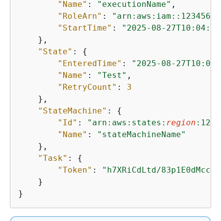
"Name"
: 
"executionName"
,

"RoleArn"
: 
"arn:aws:iam::12345678
"StartTime"
: 
"2025-08-27T10:04:42
    },

"State"
: 
{
"EnteredTime"
: 
"2025-08-27T10:04:
"Name"
: 
"Test"
,

"RetryCount"
: 
3
    },

"StateMachine"
: 
{
"Id"
: 
"arn:aws:states:
region
:1234
"Name"
: 
"stateMachineName"
    },

"Task"
: 
{
"Token"
: 
"h7XRiCdLtd/83p1E0dMccox
    }

}