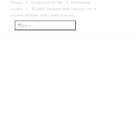
Privacy
Condizioni del sito
Preferenze
cookie
© 2026, Amazon Web Services, Inc. o
società affiliate. Tutti i diritti riservati.
Italiano