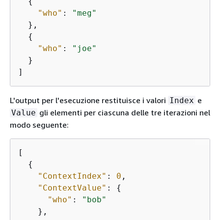
{
"who"
: 
"meg"
  },

{
"who"
: 
"joe"
  }

]
L'output per l'esecuzione restituisce i valori
e
Index
gli elementi per ciascuna delle tre iterazioni nel
Value
modo seguente:
[

{
"ContextIndex"
: 
0
,

"ContextValue"
: 
{
"who"
: 
"bob"
    },
