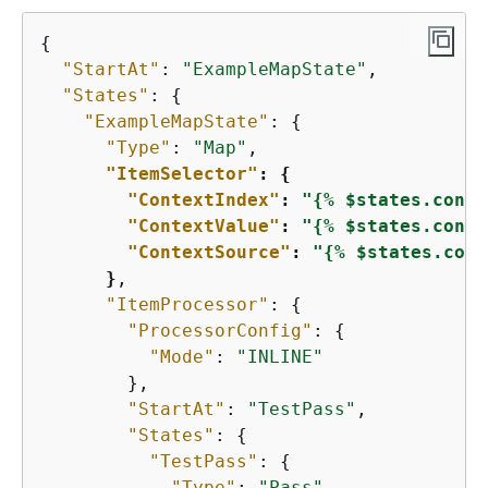
{
"StartAt"
: 
"ExampleMapState"
,

"States"
: 
{
"ExampleMapState"
: 
{
"Type"
: 
"Map"
,

"ItemSelector"
: 
{
"ContextIndex"
: 
"
{
% $states.conte
"ContextValue"
: 
"
{
% $states.conte
"ContextSource"
: 
"
{
% $states.cont
      }
,

"ItemProcessor"
: 
{
"ProcessorConfig"
: 
{
"Mode"
: 
"INLINE"
        },

"StartAt"
: 
"TestPass"
,

"States"
: 
{
"TestPass"
: 
{
"Type"
: 
"Pass"
,
