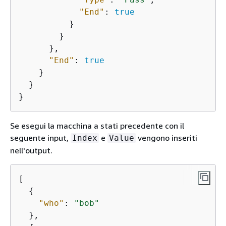
"End"
: 
true
          }

        }

      },

"End"
: 
true
    }

  }

}
Se esegui la macchina a stati precedente con il
seguente input,
e
vengono inseriti
Index
Value
nell'output.
[

{
"who"
: 
"bob"
  },
