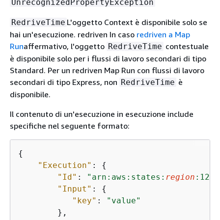
UnrecognizedPropertyException
L'oggetto Context è disponibile solo se
RedriveTime
hai un'esecuzione. redriven In caso
redriven a Map
Run
affermativo, l'oggetto
contestuale
RedriveTime
è disponibile solo per i flussi di lavoro secondari di tipo
Standard. Per un redriven Map Run con flussi di lavoro
secondari di tipo Express, non
è
RedriveTime
disponibile.
Il contenuto di un'esecuzione in esecuzione include
specifiche nel seguente formato:
{
"Execution"
: 
{
"Id"
: 
"arn:aws:states:
region
:1234
"Input"
: 
{
"key"
: 
"value"
        },
