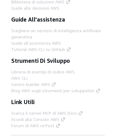
Biblioteca di soluzioni AWS
Guide alle decisioni AWS
Guide All'assistenza
Scegliere un servizio di intelligenza artificiale
generativa
Guide all'assistenza AWS
Tutorial AWS CLI su GitHub
Strumenti Di Sviluppo
Libreria di esempi di codice AWS
AWS CLI
Centro builder AWS
Blog AWS sugli strumenti per sviluppatori
Link Utili
Scarica il server MCP di AWS Docs
Accedi alla Console AWS
Forum di AWS re:Post