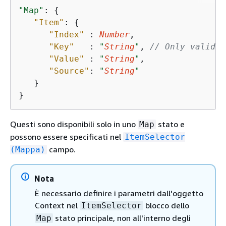
"Map"
: 
{
"Item"
: 
{
"Index"
 : 
Number
,

"Key"
   : 
"
String
"
, 
// Only valid f
"Value"
 : 
"
String
"
,

"Source"
: 
"
String
"
   }

}
Questi sono disponibili solo in uno
stato e
Map
possono essere specificati nel
ItemSelector
campo.
(Mappa)
Nota
È necessario definire i parametri dall'oggetto
Context nel
blocco dello
ItemSelector
stato principale, non all'interno degli
Map