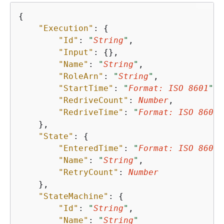
{
"Execution"
: 
{
"Id"
: 
"
String
"
,

"Input"
: 
{
},

"Name"
: 
"
String
"
,

"RoleArn"
: 
"
String
"
,

"StartTime"
: 
"
Format: ISO 8601
"
,

"RedriveCount"
: 
Number
,

"RedriveTime"
: 
"
Format: ISO 8601
"
    },

"State"
: 
{
"EnteredTime"
: 
"
Format: ISO 8601
"
"Name"
: 
"
String
"
,

"RetryCount"
: 
Number
    },

"StateMachine"
: 
{
"Id"
: 
"
String
"
,

"Name"
: 
"
String
"