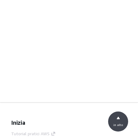
Inizia
in alto
Tutorial pratici AWS