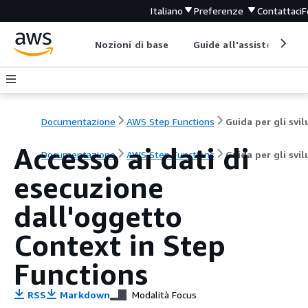
Italiano
Preferenze
Contattaci
F
Nozioni di base
Guide all'assistenza
Documentazione
AWS Step Functions
Accesso ai dati di
Documentazione
AWS Step Functions
Guida per gli svi
esecuzione
dall'oggetto
Context in Step
Functions
RSS
Markdown
Modalità Focus