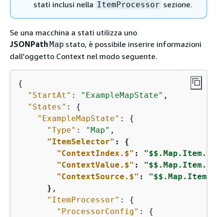
stati inclusi nella
sezione.
ItemProcessor
Se una macchina a stati utilizza uno
JSONPath
stato, è possibile inserire informazioni
Map
dall'oggetto Context nel modo seguente.
{
"StartAt"
: 
"ExampleMapState"
,

"States"
: 
{
"ExampleMapState"
: 
{
"Type"
: 
"Map"
,

"ItemSelector"
: 
{
"ContextIndex.$"
: 
"$$.Map.Item.In
"ContextValue.$"
: 
"$$.Map.Item.Va
"ContextSource.$"
: 
"$$.Map.Item.S
      }
,

"ItemProcessor"
: 
{
"ProcessorConfig"
: 
{