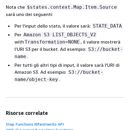
Nota che
$states.context.Map.Item.Source
sarà uno dei seguenti:
Per l'input dello stato, il valore sarà:
STATE_DATA
Per
Amazon S3 LIST_OBJECTS_V2
with
, il valore mostrerà
Transformation=NONE
l'URI S3 per il bucket. Ad esempio:
S3://bucket-
.
name
Per tutti gli altri tipi di input, il valore sarà l'URI di
Amazon S3. Ad esempio:
S3://bucket-
.
name/object-key
Risorse correlate
Step Functions Riferimento API
AWS CLI comandi per Step Functions