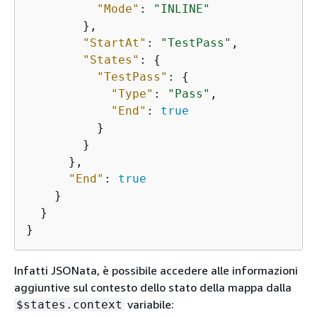
"Mode"
: 
"INLINE"
        },

"StartAt"
: 
"TestPass"
,

"States"
: 
{
"TestPass"
: 
{
"Type"
: 
"Pass"
,

"End"
: 
true
          }

        }

      },

"End"
: 
true
    }

  }

}
Infatti JSONata, è possibile accedere alle informazioni
aggiuntive sul contesto dello stato della mappa dalla
variabile:
$states.context