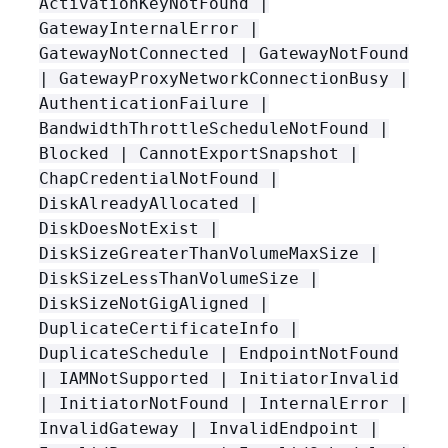
ActivationKeyNotFound |
GatewayInternalError |
GatewayNotConnected | GatewayNotFound
| GatewayProxyNetworkConnectionBusy |
AuthenticationFailure |
BandwidthThrottleScheduleNotFound |
Blocked | CannotExportSnapshot |
ChapCredentialNotFound |
DiskAlreadyAllocated |
DiskDoesNotExist |
DiskSizeGreaterThanVolumeMaxSize |
DiskSizeLessThanVolumeSize |
DiskSizeNotGigAligned |
DuplicateCertificateInfo |
DuplicateSchedule | EndpointNotFound
| IAMNotSupported | InitiatorInvalid
| InitiatorNotFound | InternalError |
InvalidGateway | InvalidEndpoint |