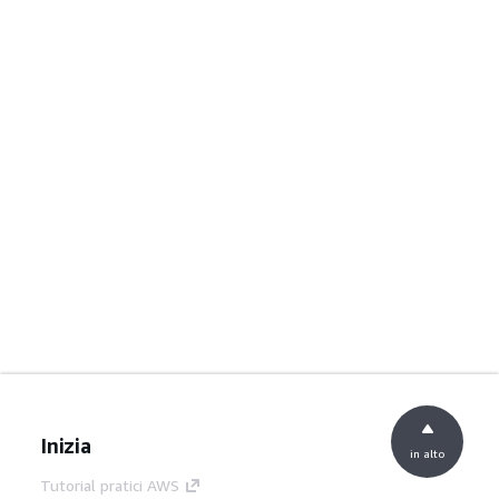
Inizia
in alto
Tutorial pratici AWS