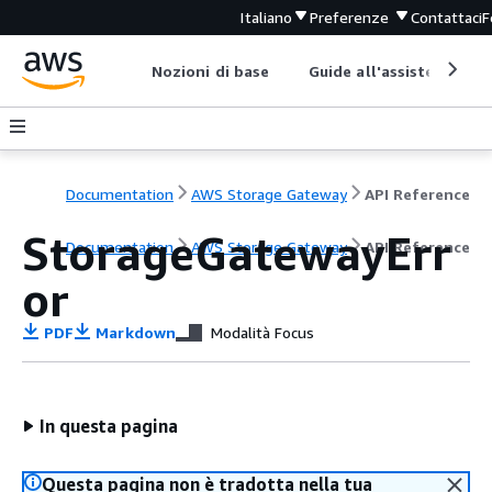
Italiano
Preferenze
Contattaci
F
Nozioni di base
Guide all'assistenza
Documentation
AWS Storage Gateway
API Reference
StorageGatewayErr
Documentation
AWS Storage Gateway
API Reference
or
PDF
Markdown
Modalità Focus
In questa pagina
Questa pagina non è tradotta nella tua