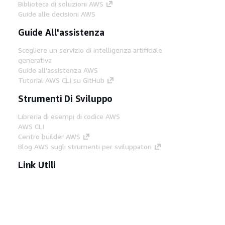
Biblioteca di soluzioni AWS
Guide alle decisioni AWS
Guide All'assistenza
Scegliere un servizio di intelligenza artificiale
generativa
Guide all'assistenza AWS
Tutorial AWS CLI su GitHub
Strumenti Di Sviluppo
Libreria di esempi di codice AWS
AWS CLI
Centro builder AWS
Blog AWS sugli strumenti per sviluppatori
Link Utili
Scarica il server MCP di AWS Docs
Accedi alla Console AWS
Forum di AWS re:Post