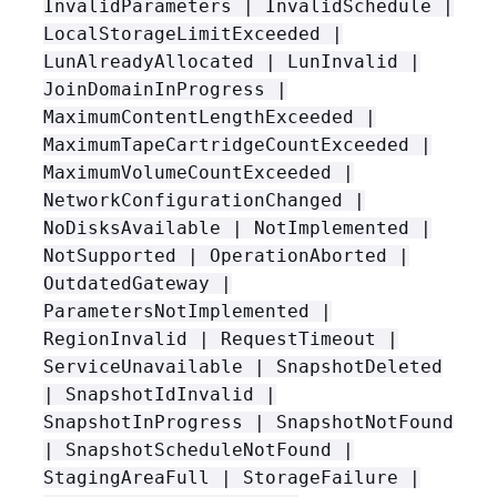
InvalidParameters | InvalidSchedule |
LocalStorageLimitExceeded |
LunAlreadyAllocated | LunInvalid |
JoinDomainInProgress |
MaximumContentLengthExceeded |
MaximumTapeCartridgeCountExceeded |
MaximumVolumeCountExceeded |
NetworkConfigurationChanged |
NoDisksAvailable | NotImplemented |
NotSupported | OperationAborted |
OutdatedGateway |
ParametersNotImplemented |
RegionInvalid | RequestTimeout |
ServiceUnavailable | SnapshotDeleted
| SnapshotIdInvalid |
SnapshotInProgress | SnapshotNotFound
| SnapshotScheduleNotFound |
StagingAreaFull | StorageFailure |