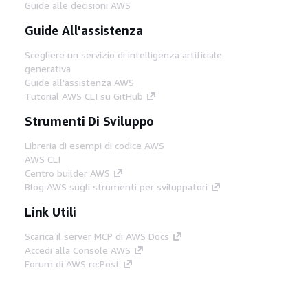
Guide alle decisioni AWS
Guide All'assistenza
Scegliere un servizio di intelligenza artificiale
generativa
Guide all'assistenza AWS
Tutorial AWS CLI su GitHub
Strumenti Di Sviluppo
Libreria di esempi di codice AWS
AWS CLI
Centro builder AWS
Blog AWS sugli strumenti per sviluppatori
Link Utili
Scarica il server MCP di AWS Docs
Accedi alla Console AWS
Forum di AWS re:Post
Privacy
Condizioni del sito
Preferenze