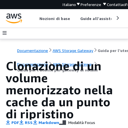
Italiano
Preferenze
Contattaci
F
Nozioni di base
Guide all'assistenza
Documentazione
AWS Storage Gateway
Clonazione di un
Documentazione
AWS Storage Gateway
Guida per l'utente per gateway di volumi
volume
memorizzato nella
cache da un punto
di ripristino
PDF
RSS
Markdown
Modalità Focus