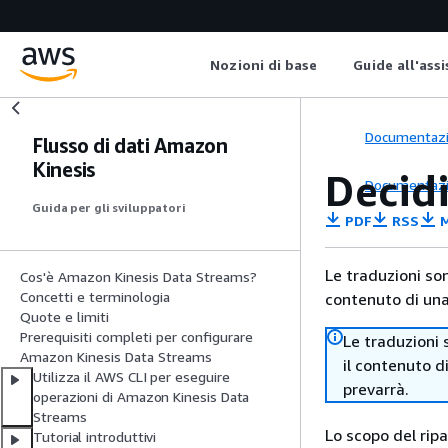
Nozioni di base
Guide all'ass
Documentaz
Flusso di dati Amazon
Kinesis
Decidi
Documentaz
Guida per gli sviluppatori
PDF
RSS
M
Le traduzioni so
Cos'è Amazon Kinesis Data Streams?
Concetti e terminologia
contenuto di una 
Quote e limiti
Prerequisiti completi per configurare
Le traduzioni 
Amazon Kinesis Data Streams
il contenuto d
Utilizza il AWS CLI per eseguire
prevarrà.
operazioni di Amazon Kinesis Data
Streams
Lo scopo del rip
Tutorial introduttivi