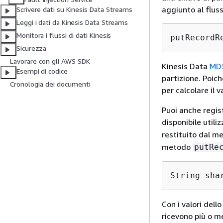
aggiunto al fluss
Scrivere dati su Kinesis Data Streams
Leggi i dati da Kinesis Data Streams
Monitora i flussi di dati Kinesis
putRecordR
Sicurezza
Lavorare con gli AWS SDK
Kinesis Data
MD
Esempi di codice
partizione. Poiché
Cronologia dei documenti
per calcolare il 
Puoi anche regist
disponibile util
restituito dal 
metodo
putRe
String sha
Con i valori dell
ricevono più o me