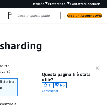
Italiano
Preferenze
Contattaci
Feedback
Crea un Account AWS
esharding
o tra il
evarrà.
Questa pagina ti è stata
utile?
itto tra
Sì
No
ma
Commenti
nsentire al