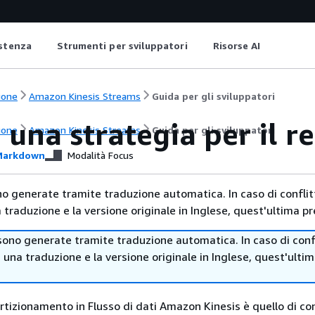
istenza
Strumenti per sviluppatori
Risorse AI
ione
Amazon Kinesis Streams
Guida per gli sviluppatori
 una strategia per il r
ione
Amazon Kinesis Streams
Guida per gli sviluppatori
arkdown
Modalità Focus
no generate tramite traduzione automatica. In caso di conflitt
traduzione e la versione originale in Inglese, quest'ultima pr
sono generate tramite traduzione automatica. In caso di confl
i una traduzione e la versione originale in Inglese, quest'ulti
artizionamento in Flusso di dati Amazon Kinesis è quello di co