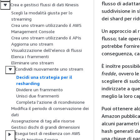
flusso di adattar
Crea e gestisci flussi di dati Kinesis
suddivisione in s
Scegli la modalità giusta per lo
dei shard per ridu
streaming
Crea uno stream utilizzando il AWS
Un approccio al 
Management Console
Crea uno stream utilizzando il APIs
flusso; tale ope
Aggiorna uno stream
potrebbe fornire
Visualizzazione dell'elenco di flussi
conseguenza, ca
Elenca i frammenti
Eliminare uno stream
È inoltre possibi
Condividi nuovamente uno stream
fredde
, ovvero le
Decidi una strategia per il
scegliere di sudd
resharding
indirizzate a que
Dividere un frammento
meglio la loro ca
Unisci due frammenti
Completa l'azione di ricondivisione
Puoi ottenere al
Modifica il periodo di conservazione dei
dati
Amazon pubblicat
Assegnazione di tag alle risorse
alcuni parametri 
Gestisci dischi di grandi dimensioni
hash generati dal
Esegui test di resilienza con AWS
una chiave di par
Fault Injection Service