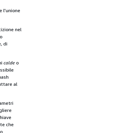
e l'unione
izione nel
to
, di
ni
calde
o
ssibile
 hash
uttare al
rametri
gliere
chiave
nte che
to