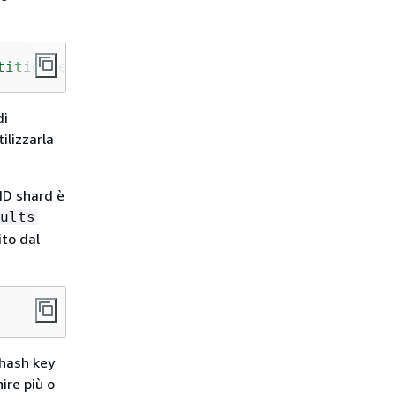
titionKey"
 ) );
di
tilizzarla
'ID shard è
ults
ito dal
 hash key
ire più o