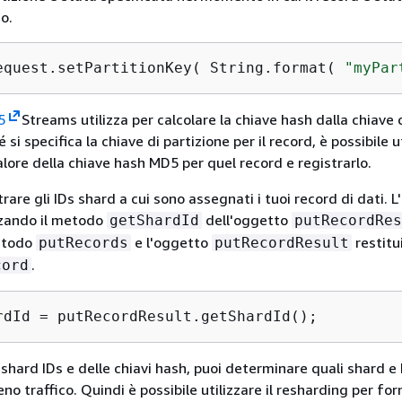
o.
equest.setPartitionKey( String.format( 
"myPar
5
Streams utilizza per calcolare la chiave hash dalla chiave 
 si specifica la chiave di partizione per il record, è possibile u
valore della chiave hash MD5 per quel record e registrarlo.
rare gli IDs shard a cui sono assegnati i tuoi record di dati. L
izzando il metodo
dell'oggetto
getShardId
putRecordRes
metodo
e l'oggetto
restitu
putRecords
putRecordResult
.
cord
rdId = putRecordResult.getShardId();
o shard IDs e delle chiavi hash, puoi determinare quali shard e
no traffico. Quindi è possibile utilizzare il resharding per forn