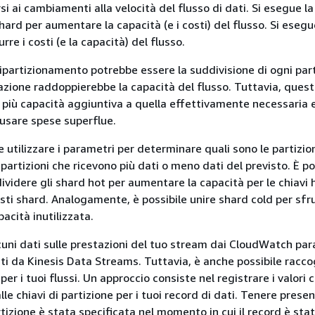
si ai cambiamenti alla velocità del flusso di dati. Si esegue la
hard per aumentare la capacità (e i costi) del flusso. Si esegu
rre i costi (e la capacità) del flusso.
ripartizionamento potrebbe essere la suddivisione di ogni part
razione raddoppierebbe la capacità del flusso. Tuttavia, ques
 più capacità aggiuntiva a quella effettivamente necessaria e
usare spese superflue.
le utilizzare i parametri per determinare quali sono le partizio
 partizioni che ricevono più dati o meno dati del previsto. È po
ividere gli shard hot per aumentare la capacità per le chiavi
sti shard. Analogamente, è possibile unire shard cold per sfr
pacità inutilizzata.
cuni dati sulle prestazioni del tuo stream dai CloudWatch pa
i da Kinesis Data Streams. Tuttavia, è anche possibile racco
per i tuoi flussi. Un approccio consiste nel registrare i valori 
le chiavi di partizione per i tuoi record di dati. Tenere prese
tizione è stata specificata nel momento in cui il record è sta