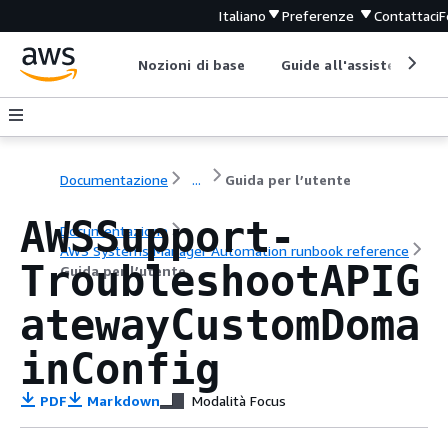
Italiano
Preferenze
Contattaci
F
Nozioni di base
Guide all'assistenza
Documentazione
...
Guida per l’utente
AWSSupport-
Documentazione
AWS Systems Manager Automation runbook reference
TroubleshootAPIG
Guida per l’utente
atewayCustomDoma
inConfig
PDF
Markdown
Modalità Focus