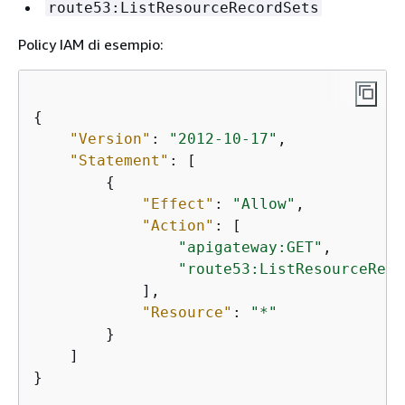
route53:ListResourceRecordSets
Policy IAM di esempio:
{
"Version"
: 
"2012-10-17"
,

"Statement"
: [

{
"Effect"
: 
"Allow"
,

"Action"
: [

"apigateway:GET"
,

"route53:ListResourceReco
            ],

"Resource"
: 
"*"
        }

    ]

}
