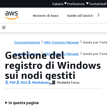
Italiano
Preferenze
Contattaci
F
Nozioni di base
Guide all'assistenza
Documentazione
AWS Systems Manager
Gestione del
Documentazione
AWS Systems Manager
Guida per l’ut
registro di Windows
sui nodi gestiti
PDF
RSS
Markdown
Modalità Focus
In questa pagina