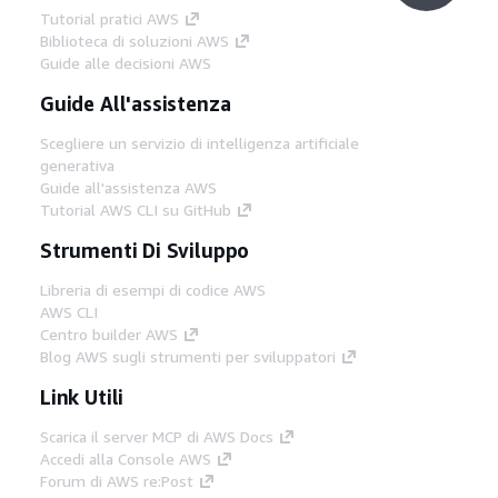
Tutorial pratici AWS
Biblioteca di soluzioni AWS
Guide alle decisioni AWS
Guide All'assistenza
Scegliere un servizio di intelligenza artificiale
generativa
Guide all'assistenza AWS
Tutorial AWS CLI su GitHub
Strumenti Di Sviluppo
Libreria di esempi di codice AWS
AWS CLI
Centro builder AWS
Blog AWS sugli strumenti per sviluppatori
Link Utili
Scarica il server MCP di AWS Docs
Accedi alla Console AWS
Forum di AWS re:Post