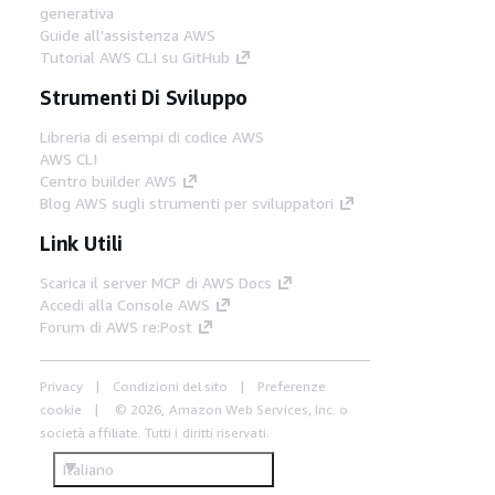
generativa
Guide all'assistenza AWS
Tutorial AWS CLI su GitHub
Strumenti Di Sviluppo
Libreria di esempi di codice AWS
AWS CLI
Centro builder AWS
Blog AWS sugli strumenti per sviluppatori
Link Utili
Scarica il server MCP di AWS Docs
Accedi alla Console AWS
Forum di AWS re:Post
Privacy
Condizioni del sito
Preferenze
cookie
© 2026, Amazon Web Services, Inc. o
società affiliate. Tutti i diritti riservati.
Italiano