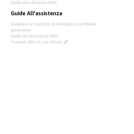
Guide alle decisioni AWS
Guide All'assistenza
Scegliere un servizio di intelligenza artificiale
generativa
Guide all'assistenza AWS
Tutorial AWS CLI su GitHub
Strumenti Di Sviluppo
Libreria di esempi di codice AWS
AWS CLI
Centro builder AWS
Blog AWS sugli strumenti per sviluppatori
Link Utili
Scarica il server MCP di AWS Docs
Accedi alla Console AWS
Forum di AWS re:Post
Privacy
Condizioni del sito
Preferenze