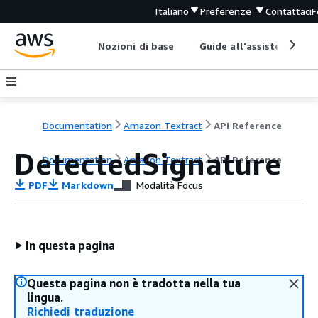
Italiano
Preferenze
Contattaci
F
Nozioni di base
Guide all'assistenza
Documentation
Amazon Textract
API Reference
DetectedSignature
Documentation
Amazon Textract
API Reference
PDF
Markdown
Modalità Focus
In questa pagina
Questa pagina non è tradotta nella tua
lingua.
Richiedi traduzione