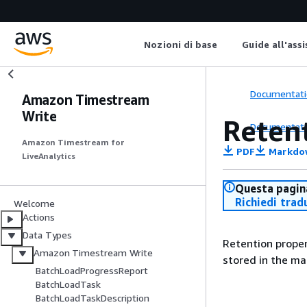
Nozioni di base
Guide all'ass
Documentati
Amazon Timestream
Write
Reten
Documentati
Amazon Timestream for
PDF
Markdo
LiveAnalytics
Questa pagina
Richiedi trad
Welcome
Actions
Data Types
Retention proper
Amazon Timestream Write
stored in the m
BatchLoadProgressReport
BatchLoadTask
BatchLoadTaskDescription