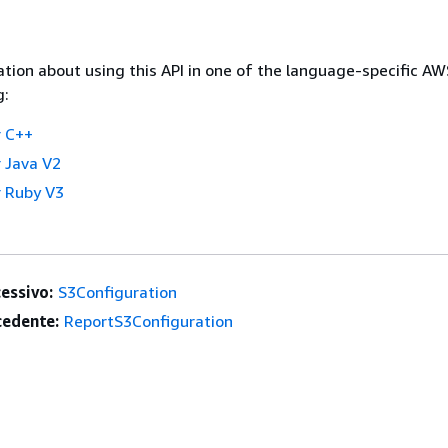
tion about using this API in one of the language-specific A
g:
 C++
 Java V2
 Ruby V3
essivo:
S3Configuration
edente:
ReportS3Configuration