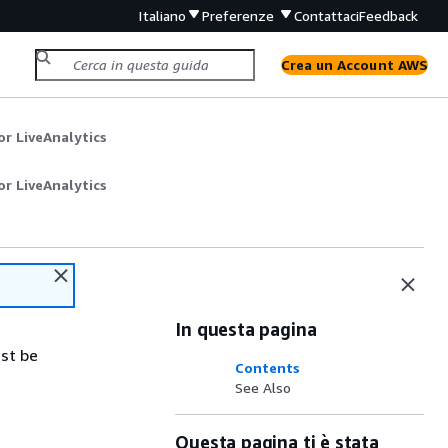
Italiano
Preferenze
Contattaci
Feedback
Crea un Account AWS
r LiveAnalytics
r LiveAnalytics
In questa pagina
ust be
Contents
See Also
Questa pagina ti è stata