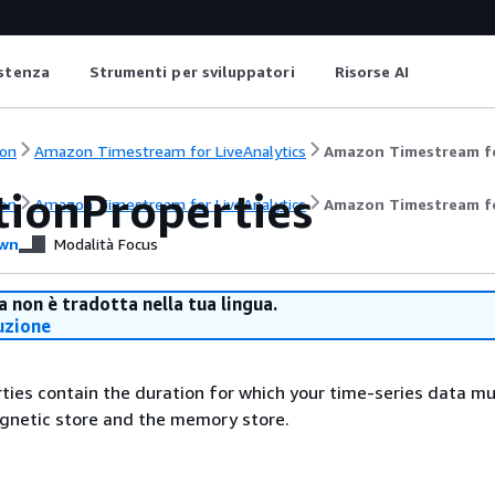
istenza
Strumenti per sviluppatori
Risorse AI
on
Amazon Timestream for LiveAnalytics
Amazon Timestream fo
tionProperties
on
Amazon Timestream for LiveAnalytics
Amazon Timestream fo
wn
Modalità Focus
 non è tradotta nella tua lingua.
uzione
ties contain the duration for which your time-series data m
agnetic store and the memory store.