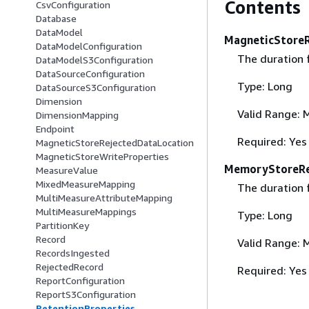
Contents
CsvConfiguration
Database
DataModel
MagneticStoreR
DataModelConfiguration
The duration 
DataModelS3Configuration
DataSourceConfiguration
Type: Long
DataSourceS3Configuration
Dimension
Valid Range: 
DimensionMapping
Endpoint
Required: Yes
MagneticStoreRejectedDataLocation
MagneticStoreWriteProperties
MemoryStoreRe
MeasureValue
MixedMeasureMapping
The duration 
MultiMeasureAttributeMapping
MultiMeasureMappings
Type: Long
PartitionKey
Record
Valid Range: 
RecordsIngested
RejectedRecord
Required: Yes
ReportConfiguration
ReportS3Configuration
RetentionProperties