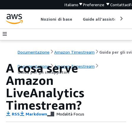
Italiano
Preferenze
Contattaci
F
Nozioni di base
Guide all'assistenza
Documentazione
Amazon Timestream
A cosa serve
Documentazione
Amazon Timestream
Guida per gli sviluppatori
Amazon
LiveAnalytics
Timestream?
RSS
Markdown
Modalità Focus