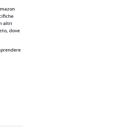
 Amazon
cifiche
 altri
eto, dove
omprendere