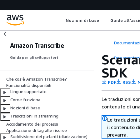
Nozioni di base
Guide all'ass
Documentaz
Amazon Transcribe
Scenar
Documentaz
Guida per gli sviluppatori
SDK
Che cos'è Amazon Transcribe?
PDF
RSS
M
Funzionalità disponibili
Lingue supportate
Le traduzioni so
Come funziona
contenuto di una 
Nozioni di base
Trascrizioni in streaming
Le traduzioni 
Accodamento dei processi
il contenuto d
Applicazione di tag alle risorse
prevarrà.
Suddivisione dei parlanti (diarizzazione)