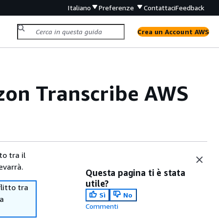
Italiano
Preferenze
Contattaci
Feedback
Crea un Account AWS
azon Transcribe AWS
o tra il
evarrà.
Questa pagina ti è stata
utile?
itto tra
Sì
No
ma
Commenti