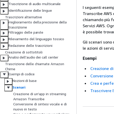
Trascrizione di audio multicanale
I seguenti esem
Identificazione delle lingue
Transcribe AWS c
Trascrizioni alternative
chiamando più fu
miglioramento della precisione della
Servizi AWS. Ogn
trascrizione
è possibile trova
Filtraggio delle parole
Rilevamento del linguaggio tossico
Gli scenari sono 
Redazione delle trascrizioni
le azioni di servi
Creazione di sottotitoli
Analisi dell'audio dei call center
Esempi
Trascrizione delle chiamate Amazon
Creazione di
Chime
Esempi di codice
Conversione 
Nozioni di base
Crea e perfe
Scenari
Trascrivere l
Creazione di un'app in streaming
Amazon Transcribe
Conversione di sintesi vocale e di
nuovo in testo