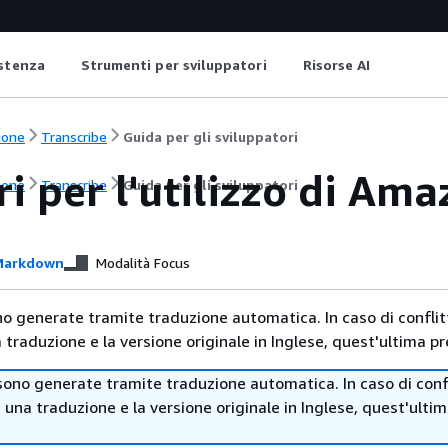
istenza
Strumenti per sviluppatori
Risorse AI
ione
Transcribe
Guida per gli sviluppatori
i per l'utilizzo di Am
ione
Transcribe
Guida per gli sviluppatori
arkdown
Modalità Focus
no generate tramite traduzione automatica. In caso di conflitt
traduzione e la versione originale in Inglese, quest'ultima pr
sono generate tramite traduzione automatica. In caso di confl
i una traduzione e la versione originale in Inglese, quest'ulti