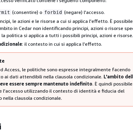
accesso verificato contiene i seguenti componenti:
(consentire) o
(negare) l'accesso.
rmit
forbid
rincipi, le azioni e le risorse a cui si applica l'effetto. È possibil
ambito in Cedar non identificando principi, azioni o risorse speci
a politica si applica a tutti i possibili principi, azioni e risorse
ndizionale
: il contesto in cui si applica l'effetto.
te
ied Access, le politiche sono espresse integralmente facendo
o ai dati attendibili nella clausola condizionale.
L'ambito del
deve essere sempre mantenuto indefinito
. È quindi possibile
e l'accesso utilizzando il contesto di identità e fiducia del
o nella clausola condizionale.
i