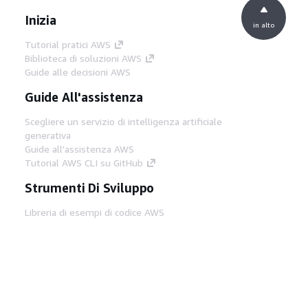
Inizia
in alto
Tutorial pratici AWS
Biblioteca di soluzioni AWS
Guide alle decisioni AWS
Guide All'assistenza
Scegliere un servizio di intelligenza artificiale
generativa
Guide all'assistenza AWS
Tutorial AWS CLI su GitHub
Strumenti Di Sviluppo
Libreria di esempi di codice AWS
AWS CLI
Centro builder AWS
Blog AWS sugli strumenti per sviluppatori
Link Utili
Scarica il server MCP di AWS Docs