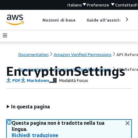
Italiano
Preferenze
Contattaci
F
Nozioni di base
Guide all'assistenza
Documentation
Amazon Verified Permissions
EncryptionSettings
Documentation
Amazon Verified Permissions
API Refer
PDF
Markdown
Modalità Focus
In questa pagina
Questa pagina non è tradotta nella tua
lingua.
Richiedi traduzione