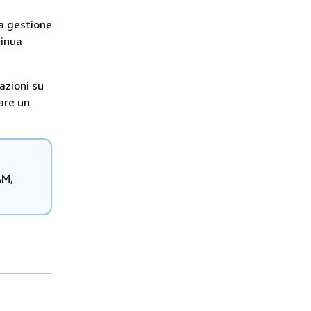
la gestione
tinua
azioni su
are un
AM,