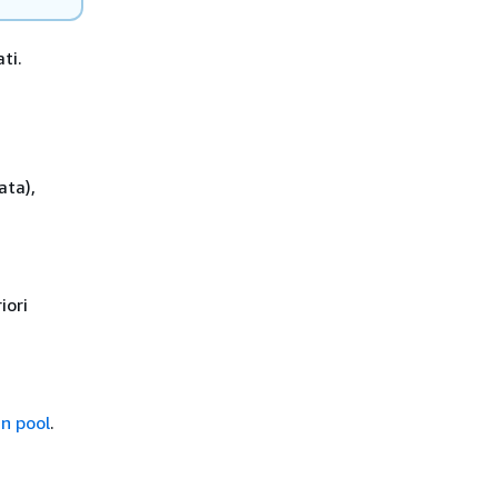
ti.
ata),
iori
un pool
.