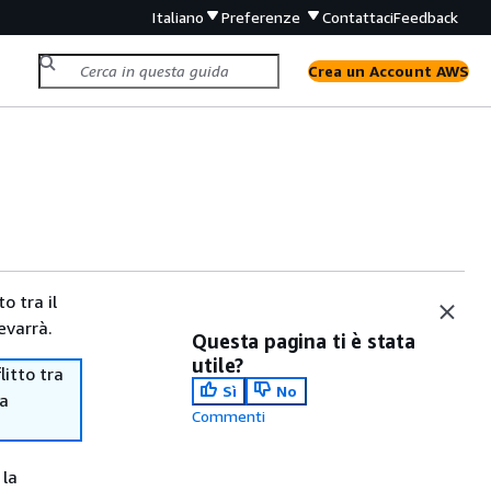
Italiano
Preferenze
Contattaci
Feedback
Crea un Account AWS
o tra il
evarrà.
Questa pagina ti è stata
utile?
itto tra
Sì
No
ma
Commenti
 la