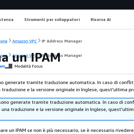
istenza
Strumenti per sviluppatori
Risorse AI
ione
Amazon VPC
IP Address Manager
na un IPAM
ione
Amazon VPC
IP Address Manager
wn
Modalità Focus
no generate tramite traduzione automatica. In caso di conflitt
traduzione e la versione originale in Inglese, quest'ultima pr
sono generate tramite traduzione automatica. In caso di confl
i una traduzione e la versione originale in Inglese, quest'ulti
nare un IPAM se non è più necessario, se è necessario rivedere