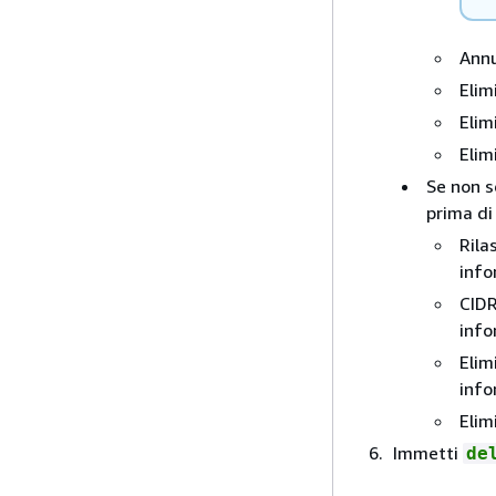
Annu
Elim
Elim
Elim
Se non se
prima di
Rila
info
CIDR
info
Elim
info
Elim
Immetti
de