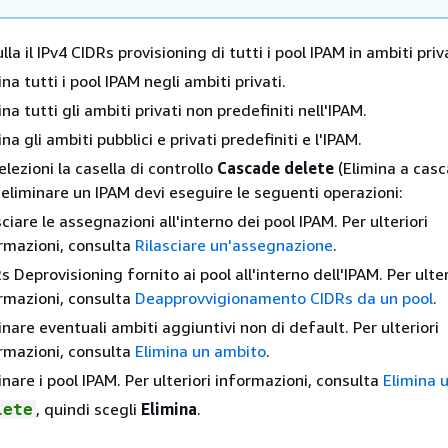
lla il IPv4 CIDRs provisioning di tutti i pool IPAM in ambiti priva
ina tutti i pool IPAM negli ambiti privati.
ina tutti gli ambiti privati non predefiniti nell'IPAM.
ina gli ambiti pubblici e privati predefiniti e l'IPAM.
lezioni la casella di controllo
Cascade delete
(Elimina a casc
 eliminare un IPAM devi eseguire le seguenti operazioni:
sciare le assegnazioni all'interno dei pool IPAM. Per ulteriori
rmazioni, consulta
Rilasciare un'assegnazione
.
s Deprovisioning fornito ai pool all'interno dell'IPAM. Per ulter
rmazioni, consulta
Deapprovvigionamento CIDRs da un pool
.
inare eventuali ambiti aggiuntivi non di default. Per ulteriori
rmazioni, consulta
Elimina un ambito
.
inare i pool IPAM. Per ulteriori informazioni, consulta
Elimina 
, quindi scegli
Elimina
.
lete