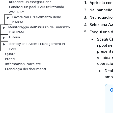
Rilasciare un'assegnazione
Aprire la con
Condividi un pool IPAM utilizzando
Nel pannello
AWS RAM
Nel riquadro 
Lavora con il rilevamento delle
risorse
Seleziona
Az
Monitoraggio dell'utilizzo dell'indirizzo
Esegui una d
IP in IPAM
Tutorial
Scegli
C
Identity and Access Management in
i pool ne
IPAM
presente
Quote
eliminar
Prezzi
operazio
Informazioni correlate
Cronologia dei documenti
Deal
ambi