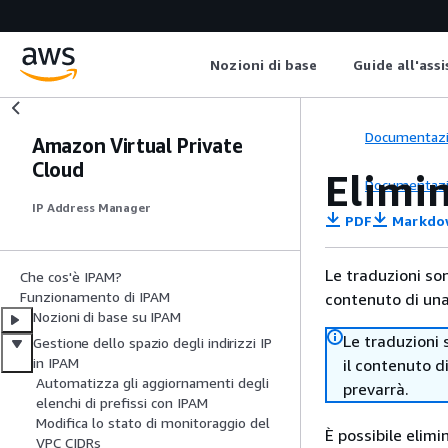
Nozioni di base
Guide all'ass
Documentaz
Amazon Virtual Private
Cloud
Elimi
Documentaz
IP Address Manager
PDF
Markdo
Le traduzioni so
Che cos'è IPAM?
Funzionamento di IPAM
contenuto di una 
Nozioni di base su IPAM
Le traduzioni 
Gestione dello spazio degli indirizzi IP
in IPAM
il contenuto d
Automatizza gli aggiornamenti degli
prevarrà.
elenchi di prefissi con IPAM
Modifica lo stato di monitoraggio del
È possibile elimi
VPC CIDRs