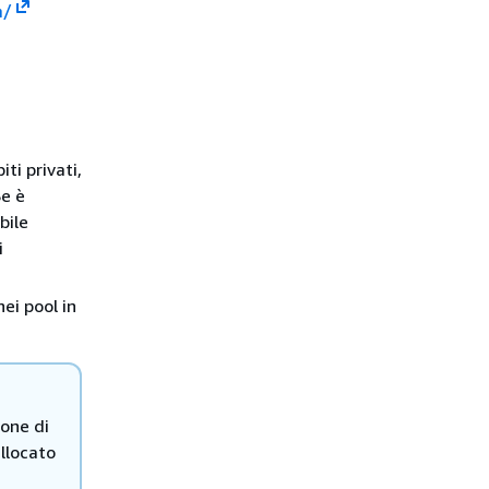
m/
ti privati,
Se è
bile
i
ei pool in
ione di
allocato