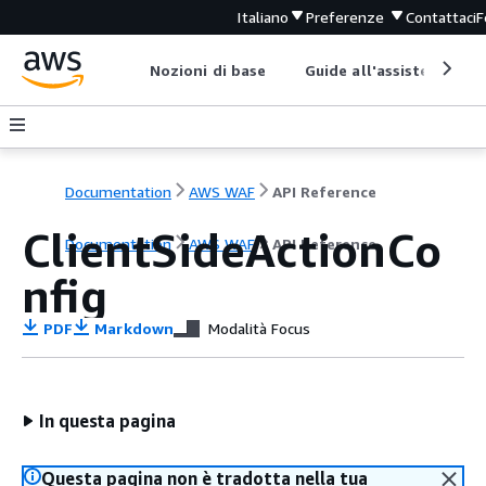
Italiano
Preferenze
Contattaci
F
Nozioni di base
Guide all'assistenza
Documentation
AWS WAF
API Reference
ClientSideActionCo
Documentation
AWS WAF
API Reference
nfig
PDF
Markdown
Modalità Focus
In questa pagina
Questa pagina non è tradotta nella tua