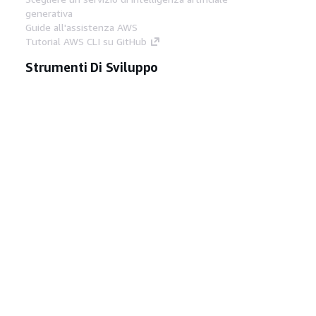
generativa
Guide all'assistenza AWS
Tutorial AWS CLI su GitHub
Strumenti Di Sviluppo
Libreria di esempi di codice AWS
AWS CLI
Centro builder AWS
Blog AWS sugli strumenti per sviluppatori
Link Utili
Scarica il server MCP di AWS Docs
Accedi alla Console AWS
Forum di AWS re:Post
Privacy
Condizioni del sito
Preferenze
cookie
© 2026, Amazon Web Services, Inc. o
società affiliate. Tutti i diritti riservati.
Italiano