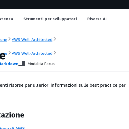
istenza
Strumenti per sviluppatori
Risorse AI
ione
AWS Well-Architected
e
ione
AWS Well-Architected
arkdown
Modalità Focus
nti risorse per ulteriori informazioni sulle best practice per
azione
ione di AWS