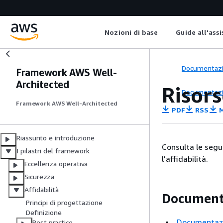
Nozioni di base
Guide all'ass
Documentaz
Framework AWS Well-
Architected
Risors
Documentaz
Framework AWS Well-Architected
PDF
RSS
M
Riassunto e introduzione
Consulta le segue
I pilastri del framework
l'affidabilità.
Eccellenza operativa
Sicurezza
Affidabilità
Document
Principi di progettazione
Definizione
Documentaz
Best practice