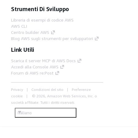
Strumenti Di Sviluppo
Libreria di esempi di codice AWS
AWS CLI
Centro builder AWS
Blog AWS sugli strumenti per sviluppatori
Link Utili
Scarica il server MCP di AWS Docs
Accedi alla Console AWS
Forum di AWS re:Post
Privacy
Condizioni del sito
Preferenze
cookie
© 2026, Amazon Web Services, Inc. o
società affiliate. Tutti i diritti riservati.
Italiano