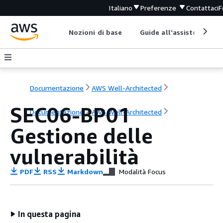
Italiano
Preferenze
Contattaci
F
Nozioni di base
Guide all'assistenza
Documentazione
AWS Well-Architected
SEC06-BP01
Documentazione
AWS Well-Architected
Gestione delle
vulnerabilità
PDF
RSS
Markdown
Modalità Focus
In questa pagina