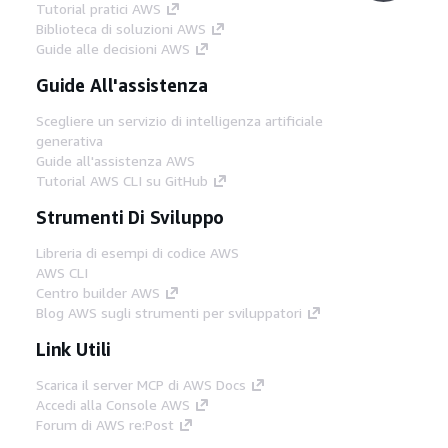
Tutorial pratici AWS
Biblioteca di soluzioni AWS
Guide alle decisioni AWS
Guide All'assistenza
Scegliere un servizio di intelligenza artificiale
generativa
Guide all'assistenza AWS
Tutorial AWS CLI su GitHub
Strumenti Di Sviluppo
Libreria di esempi di codice AWS
AWS CLI
Centro builder AWS
Blog AWS sugli strumenti per sviluppatori
Link Utili
Scarica il server MCP di AWS Docs
Accedi alla Console AWS
Forum di AWS re:Post