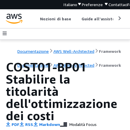
Italiano
Preferenze
Contattaci
F
Nozioni di base
Guide all'assistenza
Documentazione
AWS Well-Architected
Framework
COST01-BP01
Documentazione
AWS Well-Architected
Framework
Stabilire la
titolarità
dell'ottimizzazione
dei costi
PDF
RSS
Markdown
Modalità Focus