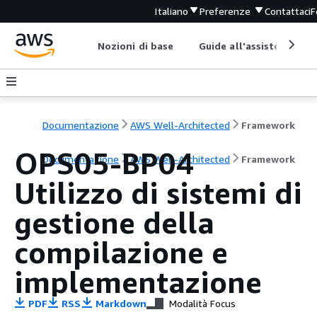
Italiano
Preferenze
Contattaci
F
Nozioni di base
Guide all'assistenza
Documentazione
AWS Well-Architected
Framework
OPS05-BP04
Documentazione
AWS Well-Architected
Framework
Utilizzo di sistemi di
gestione della
compilazione e
implementazione
PDF
RSS
Markdown
Modalità Focus