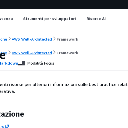
istenza
Strumenti per sviluppatori
Risorse AI
ione
AWS Well-Architected
Framework
e
ione
AWS Well-Architected
Framework
arkdown
Modalità Focus
nti risorse per ulteriori informazioni sulle best practice relat
erativa.
azione
WS