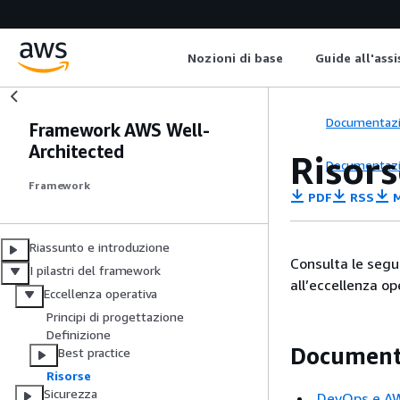
Nozioni di base
Guide all'ass
Documentaz
Framework AWS Well-
Architected
Risors
Documentaz
Framework
PDF
RSS
M
Riassunto e introduzione
Consulta le segue
I pilastri del framework
all’eccellenza op
Eccellenza operativa
Principi di progettazione
Definizione
Document
Best practice
Risorse
Sicurezza
DevOps e A