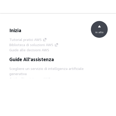
Inizia
in alto
Tutorial pratici AWS
Biblioteca di soluzioni AWS
Guide alle decisioni AWS
Guide All'assistenza
Scegliere un servizio di intelligenza artificiale
generativa
Guide all'assistenza AWS
Tutorial AWS CLI su GitHub
Strumenti Di Sviluppo
Libreria di esempi di codice AWS
AWS CLI
Centro builder AWS