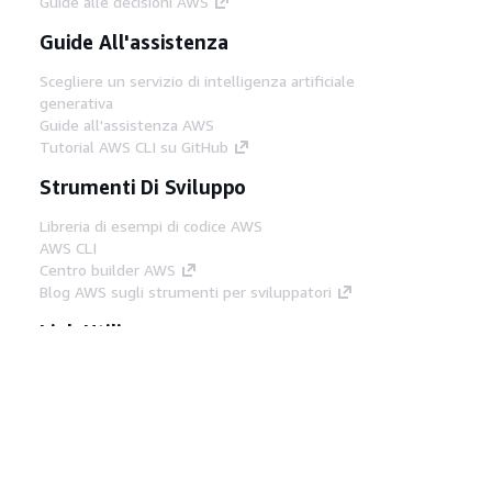
Guide alle decisioni AWS
Guide All'assistenza
Scegliere un servizio di intelligenza artificiale
generativa
Guide all'assistenza AWS
Tutorial AWS CLI su GitHub
Strumenti Di Sviluppo
Libreria di esempi di codice AWS
AWS CLI
Centro builder AWS
Blog AWS sugli strumenti per sviluppatori
Link Utili
Scarica il server MCP di AWS Docs
Accedi alla Console AWS
Forum di AWS re:Post
Privacy
Condizioni del sito
Preferenze