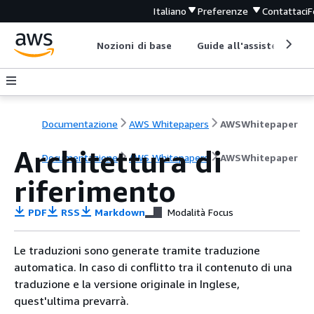
Italiano
Preferenze
Contattaci
F
Nozioni di base
Guide all'assistenza
Documentazione
AWS Whitepapers
AWSWhitepaper
Architettura di
Documentazione
AWS Whitepapers
AWSWhitepaper
riferimento
PDF
RSS
Markdown
Modalità Focus
Le traduzioni sono generate tramite traduzione
automatica. In caso di conflitto tra il contenuto di una
traduzione e la versione originale in Inglese,
quest'ultima prevarrà.