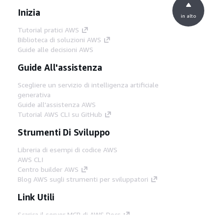
Inizia
in alto
Tutorial pratici AWS
Biblioteca di soluzioni AWS
Guide alle decisioni AWS
Guide All'assistenza
Scegliere un servizio di intelligenza artificiale
generativa
Guide all'assistenza AWS
Tutorial AWS CLI su GitHub
Strumenti Di Sviluppo
Libreria di esempi di codice AWS
AWS CLI
Centro builder AWS
Blog AWS sugli strumenti per sviluppatori
Link Utili
Scarica il server MCP di AWS Docs