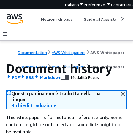
Italiano
Preferenze
Contattaci
F
Nozioni di base
Guide all'assistenza
Documentation
AWS Whitepapers
AWS Whitepaper
Document history
Documentation
AWS Whitepapers
AWS Whitepaper
PDF
RSS
Markdown
Modalità Focus
Questa pagina non è tradotta nella tua
lingua.
Richiedi traduzione
This whitepaper is for historical reference only. Some
content might be outdated and some links might not
be available.