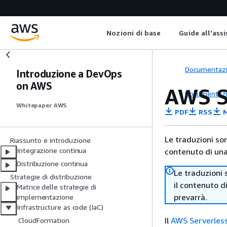
Nozioni di base
Guide all'ass
Documentaz
Introduzione a DevOps
on AWS
AWS S
Documentaz
Whitepaper AWS
PDF
RSS
M
Le traduzioni so
Riassunto e introduzione
Integrazione continua
contenuto di una 
Distribuzione continua
Le traduzioni 
Strategie di distribuzione
il contenuto d
Matrice delle strategie di
prevarrà.
implementazione
Infrastructure as code (IaC)
Il
AWS Serverless
CloudFormation