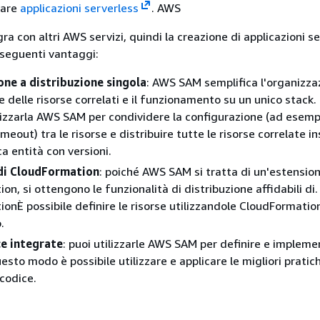
eare
applicazioni serverless
. AWS
a con altri AWS servizi, quindi la creazione di applicazioni s
seguenti vantaggi:
one a distribuzione singola
: AWS SAM semplifica l'organizza
 delle risorse correlati e il funzionamento su un unico stack.
ilizzarla AWS SAM per condividere la configurazione (ad esemp
eout) tra le risorse e distribuire tutte le risorse correlate i
a entità con versioni.
di CloudFormation
: poiché AWS SAM si tratta di un'estension
n, si ottengono le funzionalità di distribuzione affidabili di.
onÈ possibile definire le risorse utilizzandole CloudFormati
.
ce integrate
: puoi utilizzarle AWS SAM per definire e implemen
uesto modo è possibile utilizzare e applicare le migliori prati
 codice.