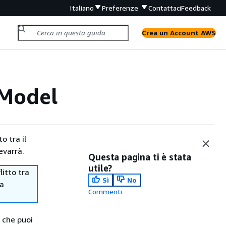
Italiano
Preferenze
Contattaci
Feedback
Crea un Account AWS
 Model
o tra il
evarrà.
Questa pagina ti è stata
utile?
itto tra
Sì
No
ma
Commenti
 che puoi