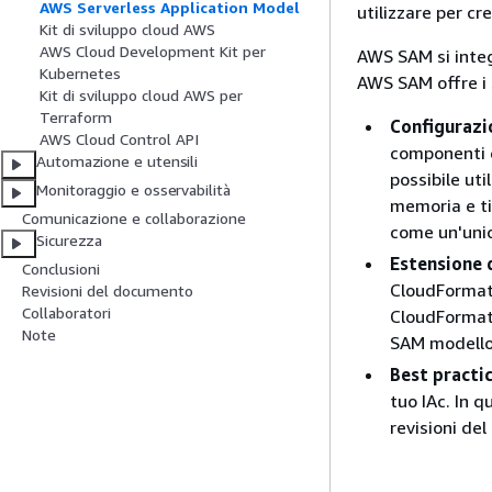
AWS Serverless Application Model
utilizzare per cr
Kit di sviluppo cloud AWS
AWS Cloud Development Kit per
AWS SAM si integr
Kubernetes
AWS SAM offre i 
Kit di sviluppo cloud AWS per
Terraform
Configurazi
AWS Cloud Control API
componenti e
Automazione e utensili
possibile ut
Monitoraggio e osservabilità
memoria e tim
Comunicazione e collaborazione
come un'unic
Sicurezza
Estensione 
Conclusioni
CloudFormatio
Revisioni del documento
Collaboratori
CloudFormati
Note
SAM modello
Best practi
tuo IAc. In q
revisioni del