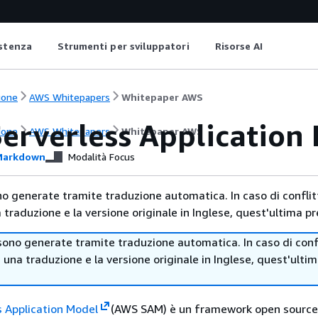
istenza
Strumenti per sviluppatori
Risorse AI
ione
AWS Whitepapers
Whitepaper AWS
erverless Application
ione
AWS Whitepapers
Whitepaper AWS
arkdown
Modalità Focus
no generate tramite traduzione automatica. In caso di conflitt
traduzione e la versione originale in Inglese, quest'ultima pr
sono generate tramite traduzione automatica. In caso di confl
i una traduzione e la versione originale in Inglese, quest'ulti
 Application Model
(AWS SAM) è un framework open source