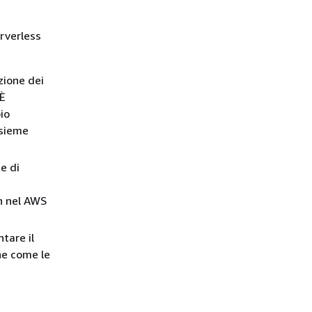
erverless
zione dei
 È
io
nsieme
e di
on nel AWS
tare il
che come le