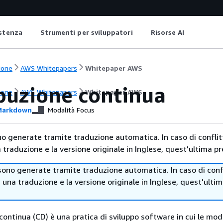
istenza
Strumenti per sviluppatori
Risorse AI
ione
AWS Whitepapers
Whitepaper AWS
ibuzione continua
ione
AWS Whitepapers
Whitepaper AWS
arkdown
Modalità Focus
no generate tramite traduzione automatica. In caso di conflitt
traduzione e la versione originale in Inglese, quest'ultima pr
sono generate tramite traduzione automatica. In caso di confl
i una traduzione e la versione originale in Inglese, quest'ulti
continua (CD) è una pratica di sviluppo software in cui le modi