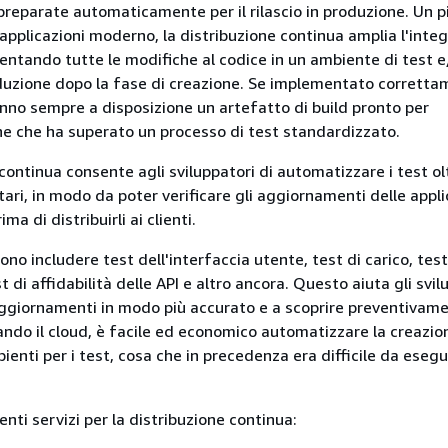
reparate automaticamente per il rilascio in produzione. Un p
 applicazioni moderno, la distribuzione continua amplia l'inte
ntando tutte le modifiche al codice in un ambiente di test e
uzione dopo la fase di creazione. Se implementato correttam
anno sempre a disposizione un artefatto di build pronto per
e che ha superato un processo di test standardizzato.
continua consente agli sviluppatori di automatizzare i test ol
tari, in modo da poter verificare gli aggiornamenti delle appli
ma di distribuirli ai clienti.
no includere test dell'interfaccia utente, test di carico, test
t di affidabilità delle API e altro ancora. Questo aiuta gli svil
aggiornamenti in modo più accurato e a scoprire preventivame
ando il cloud, è facile ed economico automatizzare la creazion
bienti per i test, cosa che in precedenza era difficile da esegu
nti servizi per la distribuzione continua: