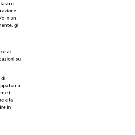
ilastro
grazione
/o in un
ente, gli
tre ai
cazioni su
 di
uppatori a
nte i
e e la
ire in