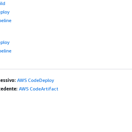
ild
ploy
eline
ploy
eline
essivo:
AWS CodeDeploy
edente:
AWS CodeArtifact