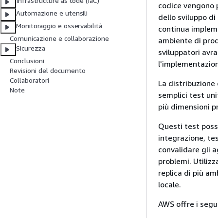
Infrastructure as code (IaC)
codice vengono p
Automazione e utensili
dello sviluppo di
Monitoraggio e osservabilità
continua impleme
Comunicazione e collaborazione
ambiente di prod
Sicurezza
sviluppatori avr
Conclusioni
l'implementazion
Revisioni del documento
Collaboratori
La distribuzione 
Note
semplici test uni
più dimensioni pri
Questi test posso
integrazione, tes
convalidare gli 
problemi. Utilizz
replica di più am
locale.
AWS offre i segue