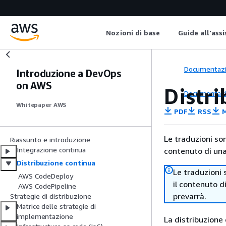
Nozioni di base
Guide all'ass
Documentaz
Introduzione a DevOps
on AWS
Distr
Documentaz
Whitepaper AWS
PDF
RSS
M
Le traduzioni so
Riassunto e introduzione
Integrazione continua
contenuto di una 
Distribuzione continua
Le traduzioni 
AWS CodeDeploy
il contenuto d
AWS CodePipeline
prevarrà.
Strategie di distribuzione
Matrice delle strategie di
implementazione
La distribuzione 