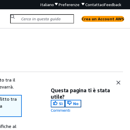
Italiano
Preferenze
Contattaci
Feedback
Crea un Account AWS
o tra il
evarrà.
Questa pagina ti è stata
utile?
itto tra
Sì
No
ma
Commenti
fiche al