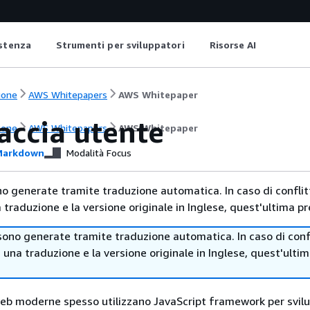
istenza
Strumenti per sviluppatori
Risorse AI
ione
AWS Whitepapers
AWS Whitepaper
accia utente
ione
AWS Whitepapers
AWS Whitepaper
arkdown
Modalità Focus
no generate tramite traduzione automatica. In caso di conflitt
traduzione e la versione originale in Inglese, quest'ultima pr
sono generate tramite traduzione automatica. In caso di confl
i una traduzione e la versione originale in Inglese, quest'ulti
web moderne spesso utilizzano JavaScript framework per svil