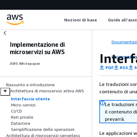
Nozioni di base
Guide all'ass
Documentaz
Implementazione di
microservizi su AWS
Interf
Documentaz
AWS Whitepaper
PDF
RSS
M
Le traduzioni so
Riassunto e introduzione
Architettura di microservizi attiva AWS
contenuto di una 
Interfaccia utente
Le traduzioni 
Micro-servizi
CI/CD
il contenuto d
Reti private
prevarrà.
Datastore
Semplificazione delle operazioni
Le applicazioni 
Architettura di microservizi serverless