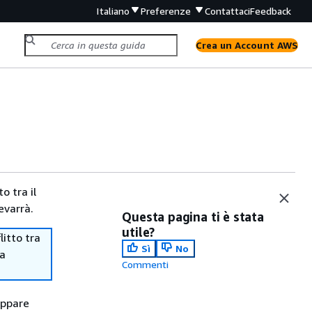
Italiano
Preferenze
Contattaci
Feedback
Crea un Account AWS
o tra il
evarrà.
Questa pagina ti è stata
utile?
itto tra
Sì
No
ma
Commenti
uppare