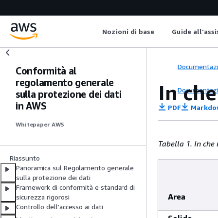
Nozioni di base
Guide all'ass
Documentaz
Conformità al
regolamento generale
In ch
Documentaz
sulla protezione dei dati
in AWS
PDF
Markdo
Whitepaper AWS
Tabella 1. In ch
Riassunto
Panoramica sul Regolamento generale
sulla protezione dei dati
Framework di conformità e standard di
Area
sicurezza rigorosi
Controllo dell'accesso ai dati