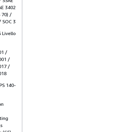
/ SSAE
AE 3402
 70) /
/ SOC 3
 Livello
01 /
001 /
017 /
018
IPS 140-
on
ting
ls