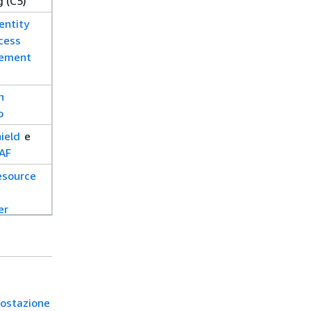
g (C5)
entity
cess
ement
n
o
ield
e
AF
source
er
n
ront
zations
postazione