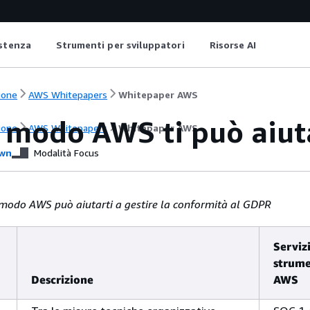
istenza
Strumenti per sviluppatori
Risorse AI
ione
AWS Whitepapers
Whitepaper AWS
e modo AWS ti può aiut
ione
AWS Whitepapers
Whitepaper AWS
wn
Modalità Focus
e modo AWS può aiutarti a gestire la conformità al GDPR
Servizi
strume
Descrizione
AWS