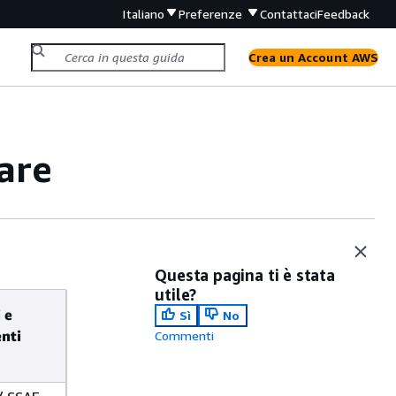
Italiano
Preferenze
Contattaci
Feedback
Crea un Account AWS
are
Questa pagina ti è stata
utile?
 e
Sì
No
nti
Commenti