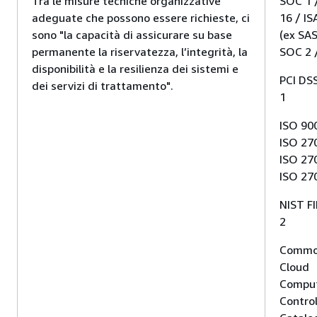
Tra le misure tecniche organizzative
SOC 1 
i
adeguate che possono essere richieste, ci
16 / IS
sono "la capacità di assicurare su base
(ex SAS
permanente la riservatezza, l’integrità, la
SOC 2 
disponibilità e la resilienza dei sistemi e
PCI DSS
dei servizi di trattamento".
1
ISO 90
ISO 27
ISO 27
ISO 27
NIST F
2
Comm
Cloud
Compu
Contro