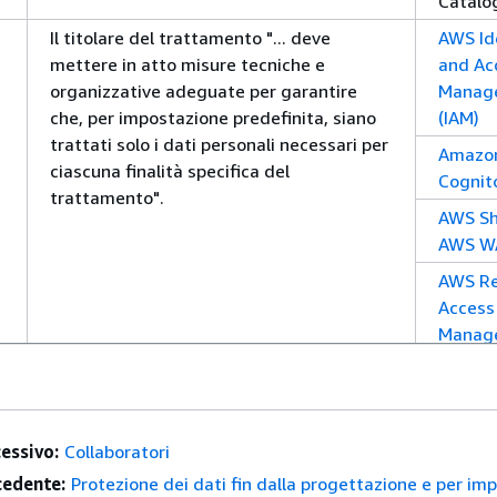
Catalo
Il titolare del trattamento "... deve
AWS Id
mettere in atto misure tecniche e
and Ac
organizzative adeguate per garantire
Manag
che, per impostazione predefinita, siano
(IAM)
trattati solo i dati personali necessari per
Amazo
ciascuna finalità specifica del
Cognit
trattamento".
AWS Sh
AWS W
AWS Re
Access
Manag
Amazo
CloudF
AWS
essivo:
Collaboratori
Organi
edente:
Protezione dei dati fin dalla progettazione e per im