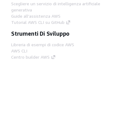
Scegliere un servizio di intelligenza artificiale
generativa
Guide all'assistenza AWS
Tutorial AWS CLI su GitHub
Strumenti Di Sviluppo
Libreria di esempi di codice AWS
AWS CLI
Centro builder AWS
Blog AWS sugli strumenti per sviluppatori
Link Utili
Scarica il server MCP di AWS Docs
Accedi alla Console AWS
Forum di AWS re:Post
Privacy
Condizioni del sito
Preferenze
cookie
© 2026, Amazon Web Services, Inc. o
società affiliate. Tutti i diritti riservati.
Italiano