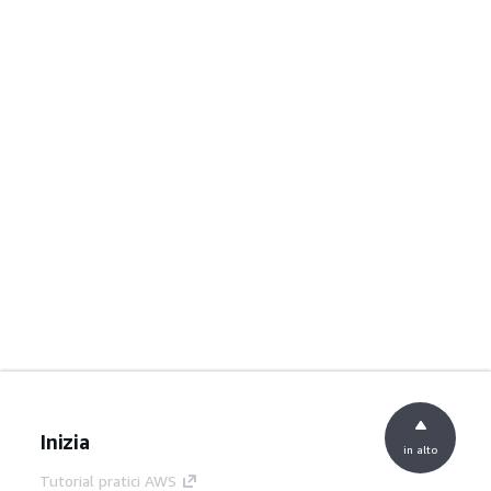
Inizia
in alto
Tutorial pratici AWS