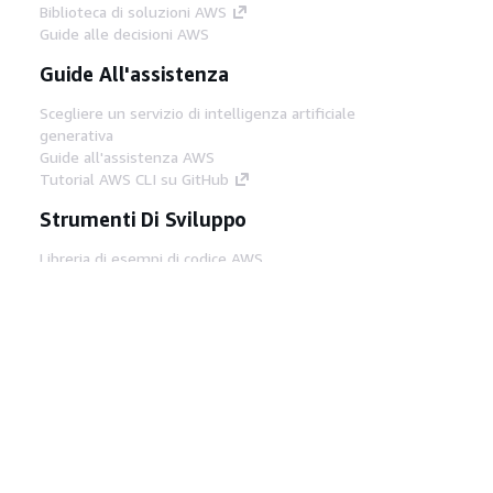
Biblioteca di soluzioni AWS
Guide alle decisioni AWS
Guide All'assistenza
Scegliere un servizio di intelligenza artificiale
generativa
Guide all'assistenza AWS
Tutorial AWS CLI su GitHub
Strumenti Di Sviluppo
Libreria di esempi di codice AWS
AWS CLI
Centro builder AWS
Blog AWS sugli strumenti per sviluppatori
Link Utili
Scarica il server MCP di AWS Docs
Accedi alla Console AWS
Forum di AWS re:Post