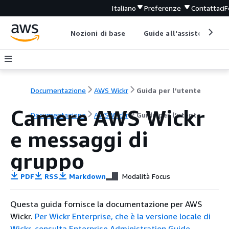
Italiano
Preferenze
Contattaci
F
Nozioni di base
Guide all'assistenza
Documentazione
AWS Wickr
Guida per l’utente
Camere AWS Wickr
Documentazione
AWS Wickr
Guida per l’utente
e messaggi di
gruppo
PDF
RSS
Markdown
Modalità Focus
Questa guida fornisce la documentazione per AWS
Wickr.
Per Wickr Enterprise, che è la versione locale di
Wickr, consulta Enterprise Administration Guide.