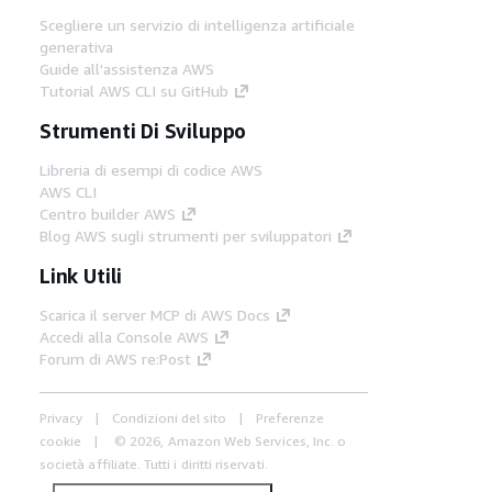
Scegliere un servizio di intelligenza artificiale
generativa
Guide all'assistenza AWS
Tutorial AWS CLI su GitHub
Strumenti Di Sviluppo
Libreria di esempi di codice AWS
AWS CLI
Centro builder AWS
Blog AWS sugli strumenti per sviluppatori
Link Utili
Scarica il server MCP di AWS Docs
Accedi alla Console AWS
Forum di AWS re:Post
Privacy
Condizioni del sito
Preferenze
cookie
© 2026, Amazon Web Services, Inc. o
società affiliate. Tutti i diritti riservati.