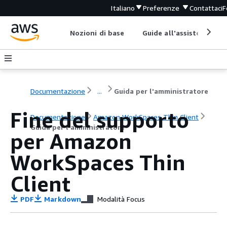
Italiano
Preferenze
Contattaci
F
Nozioni di base
Guide all'assistenza
Documentazione
...
Guida per l'amministratore
Fine del supporto
Documentazione
Amazon WorkSpaces Thin Client
Guida per l'amministratore
per Amazon
WorkSpaces Thin
Client
PDF
Markdown
Modalità Focus